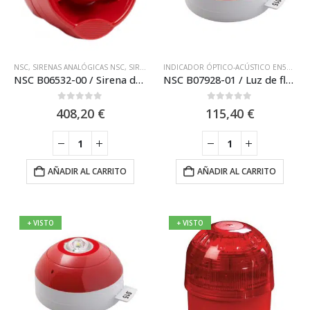
NSC
,
SIRENAS ANALÓGICAS NSC
,
SIRENAS DE INCENDIO ANALÓGICAS
,
SISTEMA ANAL
INDICADOR ÓPTICO-ACÚSTICO EN54-23
,
N
NSC B06532-00 / Sirena de pared NSC analogico via radio (inalambrico) REACH
NSC B07928-01 / Luz de flash NSC analógica de pared cobertura 6m EN54-23
0
out of 5
0
out of 5
408,20
€
115,40
€
AÑADIR AL CARRITO
AÑADIR AL CARRITO
+ VISTO
+ VISTO