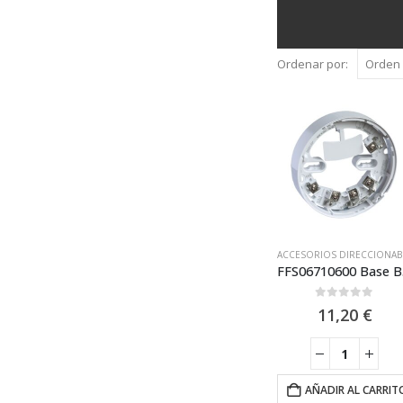
Ordenar por:
ACCES
FFS0671060
0
out of 5
11,20
€
AÑADIR AL CARRIT