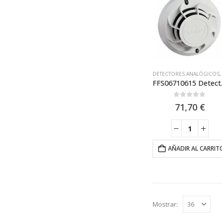
DETECTORES ANALÓGICOS
FFS06710615 Detector
0
out of 5
71,70
€
AÑADIR AL CARRIT
Mostrar: