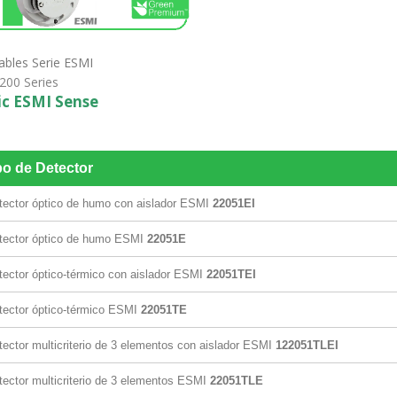
ables Serie ESMI
 200 Series
ic ESMI Sense
o de Detector
tector óptico de humo con aislador ESMI
22051EI
tector óptico de humo ESMI
22051E
tector óptico-térmico con aislador ESMI
22051TEI
tector óptico-térmico ESMI
22051TE
tector multicriterio de 3 elementos con aislador ESMI
122051TLEI
tector multicriterio de 3 elementos ESMI
22051TLE