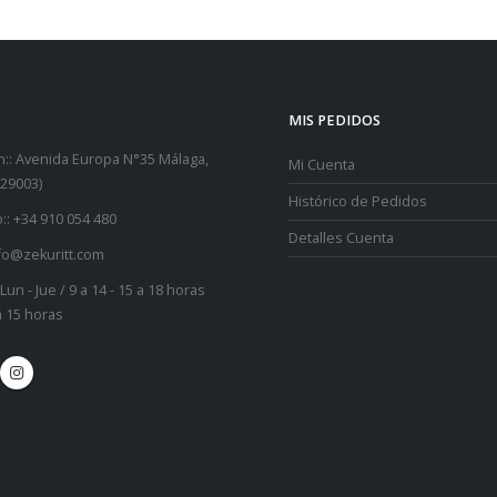
MIS PEDIDOS
::
Avenida Europa N°35 Málaga,
Mi Cuenta
29003)
Histórico de Pedidos
::
+34 910 054 480
Detalles Cuenta
fo@zekuritt.com
Lun - Jue / 9 a 14 - 15 a 18 horas
 a 15 horas