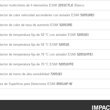
tector multicriterio de 4 elementos ESMI
2251CTLE
Blanco
tector de calor velocidad ascendente con aislador ESMI
52051REI
tector de calor de tasa de aumento ESMI
52051RE
tector de temperatura fija de 58 °C con aislador ESMI
52051EI
tector de temperatura fija de 58 °C ESMI
52051E
tector de temperatura fija de 78 °C con aislador ESMI
52051HTEI
tector de temperatura fija de 78 °C ESMI
52051HTE
tector de humo de alta sensibilidad
72051EI
se de Superficie para Detectores ESMI
B501AP-W