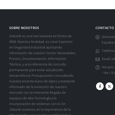
SOBRE NOSOTROS
CONTACTO
Zekuritt es una herramienta en forma de
Dirección
WEB. Nuestra finalidad, es crear Expertos
España (
en Seguridad Industrial aportando
Teléfono
información de nuestro Sector: Novedades,
Precios, Documentación, Información
Email:
in
Técnica, y una referencia de consulta
Horario:
permanente para estar actualizado.
· Vie / 9
Desarrolla tus Presupuestos consultando
nuestra enorme base de datos y mantente
informado de la evolución de nuestro
mercado con la inminente llegada de
equipos de Alta Tecnología y la
incorporación de sistemas con iA. En
Zekuritt creemos en la importancia de la