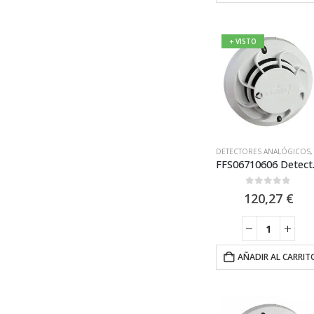
+ VISTO
DETECTORES ANALÓGICOS
FFS06710606 Detecto
0
out of 5
120,27
€
AÑADIR AL CARRIT