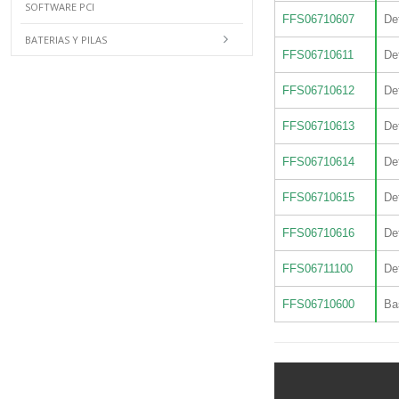
SOFTWARE PCI
FFS06710607
De
BATERIAS Y PILAS
FFS06710611
De
FFS06710612
De
FFS06710613
De
FFS06710614
De
FFS06710615
De
FFS06710616
De
FFS06711100
De
FFS06710600
Ba