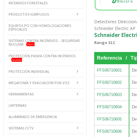
INCENDIOS FORESTALES
PRODUCTOS IGNÍFUGOS
Detectores Direccion
EQUIPOS PCI CON HOMOLOGACIONES
Schneider Electric AP
ESPECIALES
Schneider Electr
SISTEMAS CONTRA INCENDIOS – SEGURIDAD
Rango SLC
NUCLEAR
NEXT
PROTECCIÓN PASIVA CONTRA INCENDIOS
Referencia / Tip
NUEVO
FFS06710601
De
PROTECCIÓN INDIVIDUAL
FFS06710602
De
MEGAFONÍA Y EVACUACIÓN POR VOZ
HERRAMIENTAS
FFS06710603
De
LINTERNAS
FFS06710604
De
ALUMBRADO DE EMERGENCIA
FFS06710605
De
SISTEMAS CCTV
FFS06710606
De