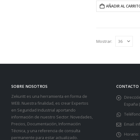
3,34 €.
2,
AÑADIR AL CARRIT
Mostrar:
SOBRE NOSOTROS
CONTACTO
Zekuritt es una herramienta en forma de
Dirección
WEB. Nuestra finalidad, es crear Expertos
España (
en Seguridad Industrial aportando
Teléfono
información de nuestro Sector: Novedades,
Precios, Documentación, Información
Email:
in
Técnica, y una referencia de consulta
Horario:
permanente para estar actualizado.