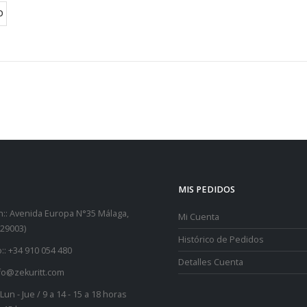
00 €.
O
MIS PEDIDOS
::
Avenida Europa N°35 Málaga,
Mi Cuenta
29003)
Histórico de Pedidos
::
+34 910 054 480
Detalles Cuenta
fo@zekuritt.com
Lun - Jue / 9 a 14 - 15 a 18 horas