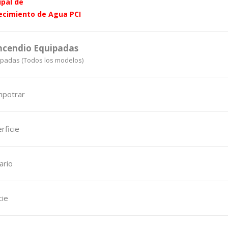
ipal de
ecimiento de Agua PCI
Incendio Equipadas
ipadas (Todos los modelos)
potrar
ficie
ario
cie