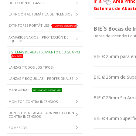
Ir a
Área Princ
DETECCIÓN DE GASES
Sistemas de Abast
EXTINCIÓN AUTOMÁTICA DE INCENDIOS
EXTINTORES PORTÁTILES
NUEVOS EQUIPOS!
BIE´S Bocas de 
Bocas de Incendio Equ
ARMARIOS VARIOS – PROTECCIÓN DE
EQUIPOS
SISTEMAS DE ABASTECIMIENTO DE AGUA PCI
BIE Ø25mm para em
NUEVO!
LANZAS (TODOS LOS TIPOS)
BIE Ø25mm de Super
LANZAS Y BOQUILLAS – PROFESIONALES
MANGUERAS
Ø25-Ø45-Ø70-Ø100MM
BIE Ø25mm Sin Arm
MONITOR CONTRA INCENDIOS
DEPÓSITOS DE AGUA PARA PROTECCIÓN
CONTRA INCENDIOS
BIE Ø45mm Superfi
BOMBEROS