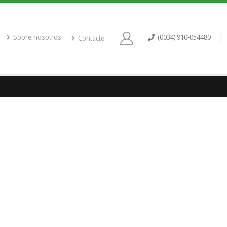
Sobre nosotros
(0034) 910-054480
Contacto