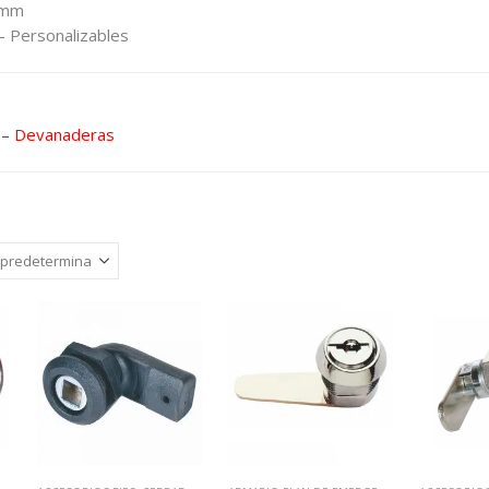
5mm
– Personalizables
s – Devanaderas