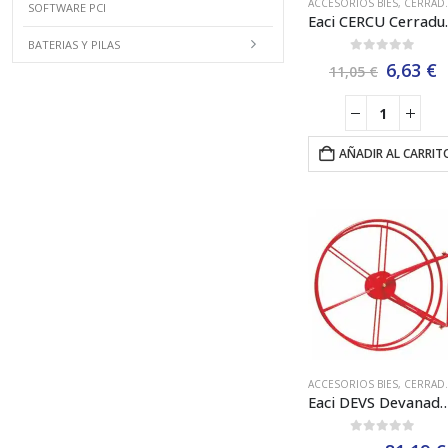
ACCESORIOS BIES
,
CERRADURAS - METACRILATOS BIES
SOFTWARE PCI
Eaci CERCU Cerrad
BATERIAS Y PILAS
0
out of 5
El
E
6,63
€
11,05
€
precio
p
origina
a
era:
e
11,05 €
6
AÑADIR AL CARRIT
ACCESORIOS BIES
,
CERRADURAS - METACRILATOS BIES
Eaci DEVS Devanadera Tubular Ø500 mm Pintada en P
0
out of 5