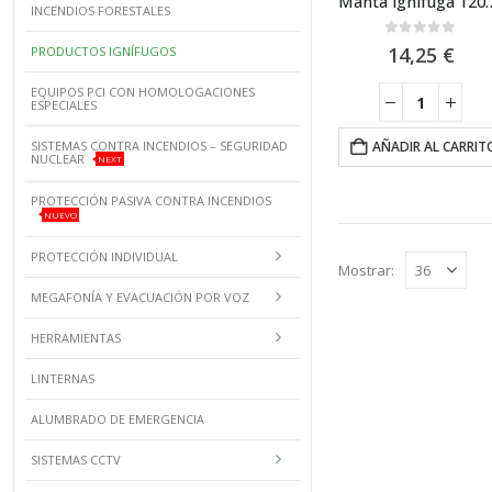
Manta ignifuga 120x120cm de protección
INCENDIOS FORESTALES
0
out of 5
14,25
€
PRODUCTOS IGNÍFUGOS
EQUIPOS PCI CON HOMOLOGACIONES
ESPECIALES
SISTEMAS CONTRA INCENDIOS – SEGURIDAD
AÑADIR AL CARRIT
NUCLEAR
NEXT
PROTECCIÓN PASIVA CONTRA INCENDIOS
NUEVO
PROTECCIÓN INDIVIDUAL
Mostrar:
MEGAFONÍA Y EVACUACIÓN POR VOZ
HERRAMIENTAS
LINTERNAS
ALUMBRADO DE EMERGENCIA
SISTEMAS CCTV