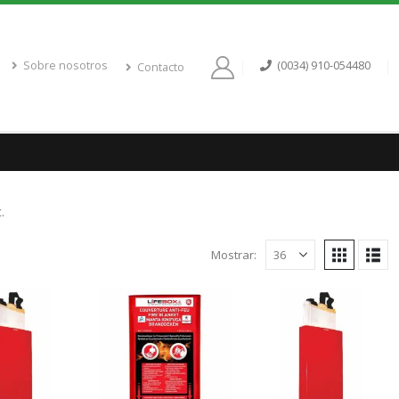
Sobre nosotros
(0034) 910-054480
Contacto
.
Mostrar: