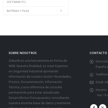
SOFTWARE PCI
BATERIAS Y PILAS
SOBRE NOSOTROS
CONTACTO
Zekuritt es una herramienta en forma de
Dirección
WEB. Nuestra finalidad, es crear Expertos
España (
en Seguridad Industrial aportando
Teléfono
información de nuestro Sector: Novedades,
Precios, Documentación, Información
Email:
in
Técnica, y una referencia de consulta
Horario:
permanente para estar actualizado.
· Vie / 9
Desarrolla tus Presupuestos consultando
nuestra enorme base de datos y mantente