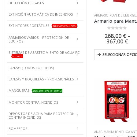
DETECCIÓN DE GASES
EXTINCIÓN AUTOMÁTICA DE INCENDIOS
ARMARIO P
Armario para Manta Ignífu
EXTINTORES PORTÁTILES
NUEVOS EQUIPOS!
0
out of 5
268,00
€
-
ARMARIOS VARIOS – PROTECCIÓN DE
Ra
367,00
€
EQUIPOS
de
pre
SISTEMAS DE ABASTECIMIENTO DE AGUA PCI
SELECCIONAR OPCI
de
NUEVO!
268
has
LANZAS (TODOS LOS TIPOS)
367
LANZAS Y BOQUILLAS – PROFESIONALES
MANGUERAS
Ø25-Ø45-Ø70-Ø100MM
MONITOR CONTRA INCENDIOS
DEPÓSITOS DE AGUA PARA PROTECCIÓN
CONTRA INCENDIOS
BOMBEROS
ANAF
,
MANTA IGNÍFUGA ANTI-FUEGO