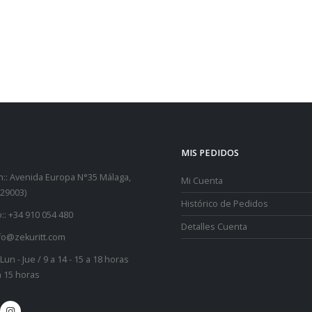
MIS PEDIDOS
::
Avenida Europa N°35 Málaga,
Mi Cuenta
29003)
Histórico de Pedidos
::
+34 910 054 480
Detalles Cuenta
fo@zekuritt.com
Lun - Jue / 9 a 14 - 15 a 18 horas
 a 15 horas