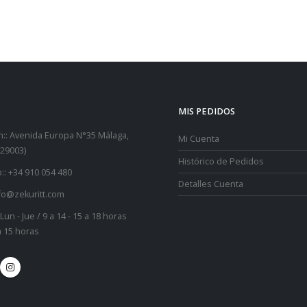
MIS PEDIDOS
::
Avenida Europa N°35 Málaga,
Mi Cuenta
29003)
Histórico de Pedidos
::
+34 910 054 480
Detalles Cuenta
fo@zekuritt.com
Lun - Jue / 9 a 14 - 15 a 18 horas
 a 15 horas