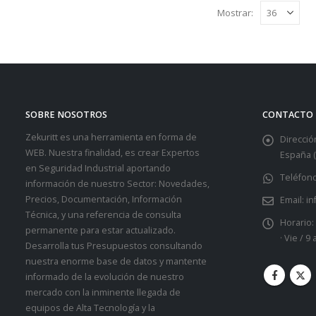
Mostrar:
SOBRE NOSOTROS
CONTACTO
Zekuritt es una herramienta en forma de
Dirección
WEB. Nuestra finalidad, es crear Expertos
España (
en Seguridad Industrial aportando
Teléfono
información de nuestro Sector: Novedades,
Precios, Documentación, Información
Email:
in
Técnica, y una referencia de consulta
Horario:
permanente para estar actualizado.
· Vie / 9
Desarrolla tus Presupuestos consultando
nuestra enorme base de datos y mantente
informado de la evolución de nuestro
mercado con la inminente llegada de
equipos de Alta Tecnología y la