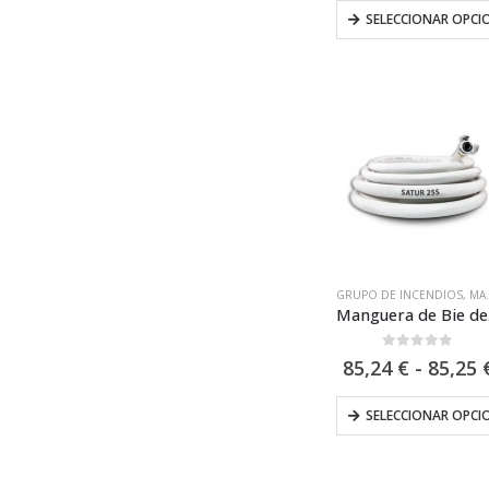
pr
SELECCIONAR OPCI
de
13
ha
1.
GRUPO DE INCENDIOS
,
MANGUERAS
Manguer
0
out of 5
85,24
€
-
85,25
SELECCIONAR OPCI