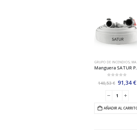
GRUPO DE INCENDIOS
,
MANGUERAS
Manguera SATUR Plana 
0
out of 5
El
91,34
€
140,53
€
precio
origina
era:
140,53 
AÑADIR AL CARRIT