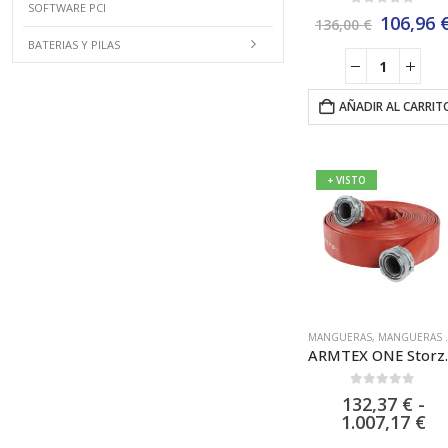
SOFTWARE PCI
0
out of 5
El
106,96
136,00
€
precio
BATERIAS Y PILAS
original
era:
136,00 €
AÑADIR AL CARRIT
+ VISTO
MANGUERAS
,
MANGUERAS DE Ø45MM
ARMTEX ONE Storz Mangu
0
out of 5
132,37
€
-
Ra
1.007,17
€
de