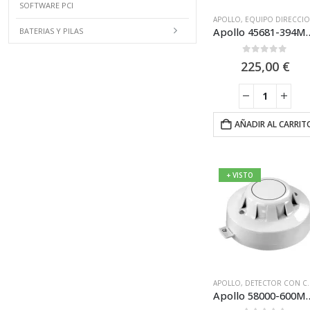
SOFTWARE PCI
APOLLO
,
EQUIPO DIRECCIONABLE APOLLO DISCOVERY XP95
Apollo 45681-394MAR Sirena base VID con flash
BATERIAS Y PILAS
0
out of 5
225,00
€
AÑADIR AL CARRIT
+ VISTO
APOLLO
,
DETECTOR CON CERTIFICACIÓN MARINA
Apollo 58000-600MAR Detector Óptico de 