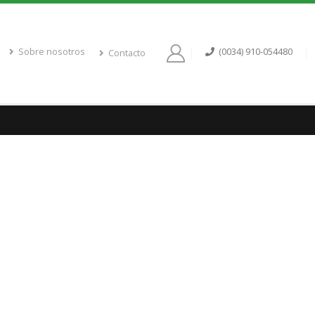
Sobre nosotros
(0034) 910-054480
Contacto