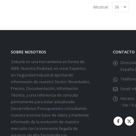
Mostrar:
SOBRE NOSOTROS
CONTACTO
Zekuritt es una herramienta en forma de
Dirección
WEB. Nuestra finalidad, es crear Expertos
España (
en Seguridad Industrial aportando
Teléfono
información de nuestro Sector: Novedades,
Precios, Documentación, Información
Email:
in
Técnica, y una referencia de consulta
Horario:
permanente para estar actualizado.
· Vie / 9
Desarrolla tus Presupuestos consultando
nuestra enorme base de datos y mantente
informado de la evolución de nuestro
mercado con la inminente llegada de
equipos de Alta Tecnología y la