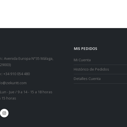
MIS PEDIDOS
::
Avenida Europa N°35 Málaga,
Mi Cuenta
29003)
Histórico de Pedidos
::
+34 910 054 480
Detalles Cuenta
fo@zekuritt.com
Lun - Jue / 9 a 14 - 15 a 18 horas
 a 15 horas