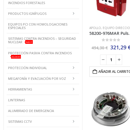
INCENDIOS FORESTALES
PRODUCTOS IGNÍFUGOS
EQUIPOS PCI CON HOMOLOGACIONES
ESPECIALES
APOLLO
,
EQUIPO DIRECCIONABLE XP95 APOLLO
58200-976MAR Pulsador de Alarma An
SISTEMAS CONTRA INCENDIOS – SEGURIDAD
NUCLEAR
NEXT
0
out of 5
El
321,29
494,30
€
precio
PROTECCIÓN PASIVA CONTRA INCENDIOS
original
NUEVO
era:
494,30 €
PROTECCIÓN INDIVIDUAL
AÑADIR AL CARRIT
MEGAFONÍA Y EVACUACIÓN POR VOZ
HERRAMIENTAS
LINTERNAS
ALUMBRADO DE EMERGENCIA
SISTEMAS CCTV