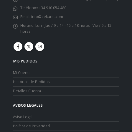
Teléfono::
+34 910 054 480
Email:
info@zekuritt.com
Horario:
Lun - Jue / 9 a 14 - 15 a 18 horas · Vie / 9 a 15
horas
MIS PEDIDOS
Mi Cuenta
Histórico de Pedidos
Detalles Cuenta
AVISOS LEGALES
Aviso Legal
Política de Privacidad