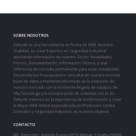
SOBRE NOSOTROS
Zekuritt es una herramienta en forma de WEB. Nuestra
finalidad, es crear Expertos en Seguridad Industrial
aportando información de nuestro Sector: Novedades,
Precios, Documentación, Información Técnica, y una
referencia de consulta permanente para estar actualizado.
Desarrolla tus Presupuestos consultando nuestra enorme
base de datos y mantente informado de la evolución de
nuestro mercado con la inminente llegada de equipos de
Alta Tecnología y la incorporación de sistemas con iA. En
Zekuritt creemos en la importancia de la Información y crear
la Mayor WEB Global especializada en Protección Contra
Incendios y Seguridad Industrial, es nuestro objetivo.
CONTACTO
Dirección::
Avenida Europa N°35 Málaga, España (29003)