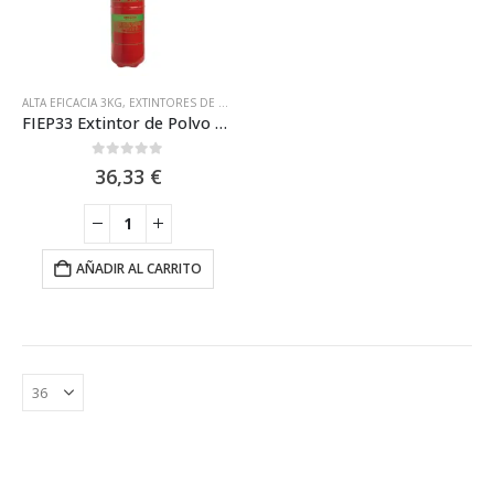
ALTA EFICACIA 3KG
,
EXTINTORES DE ALTA EFICACIA
,
EXTINTORES DE POLVO
,
EXTINTORE
FIEP33 Extintor de Polvo ABC de 3kg 13A-113B Fire-Ice
0
out of 5
36,33
€
AÑADIR AL CARRITO