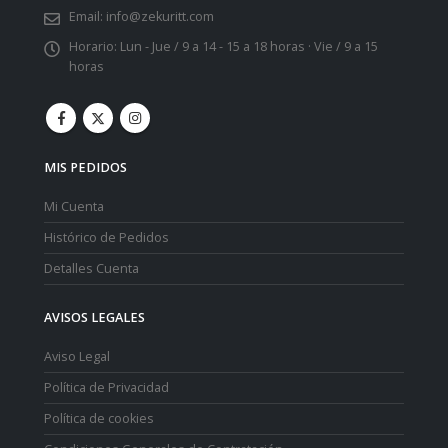
Email:
info@zekuritt.com
Horario:
Lun - Jue / 9 a 14 - 15 a 18 horas · Vie / 9 a 15
horas
MIS PEDIDOS
Mi Cuenta
Histórico de Pedidos
Detalles Cuenta
AVISOS LEGALES
Aviso Legal
Política de Privacidad
Política de cookies