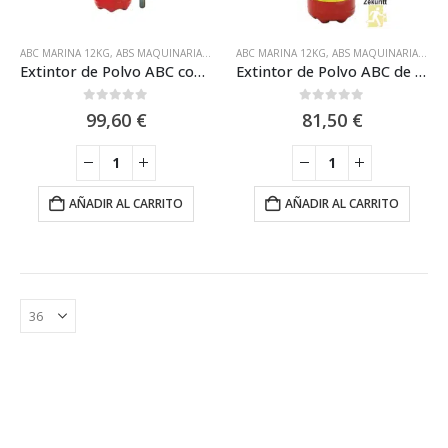
ABC MARINA 12KG
,
ABS MAQUINARIA
,
ALTA EFICACIA 12KG
ABC MARINA 12KG
,
ANAF
,
ABS MAQUINARIA
,
BEXT
,
ESTANDAR 12K
,
ALTA
Extintor de Polvo ABC con Cartucho de 12 kg Eficacia 55A 233B C Anaf ABS FIRE 14172-X Marina
Extintor de Polvo ABC de 12 kg Alta Eficacia 55A 233B C Anaf ABS FIRE 14172 Marina
0
out of 5
0
out of 5
99,60
€
81,50
€
AÑADIR AL CARRITO
AÑADIR AL CARRITO