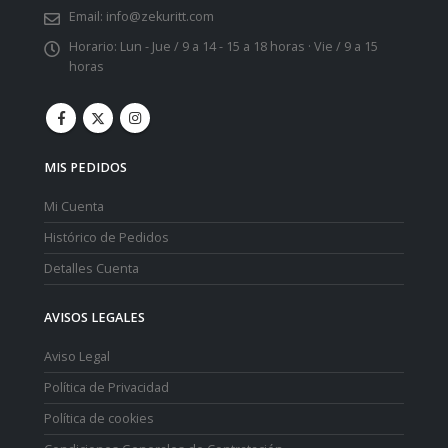
Email:
info@zekuritt.com
Horario:
Lun - Jue / 9 a 14 - 15 a 18 horas · Vie / 9 a 15
horas
MIS PEDIDOS
Mi Cuenta
Histórico de Pedidos
Detalles Cuenta
AVISOS LEGALES
Aviso Legal
Política de Privacidad
Política de cookies