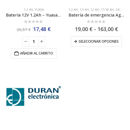
Este
1,2 AH
,
YUASA
1,2 AH
,
1,9 AH
,
12 AH
,
17/18 AH
,
24/26 AH
producto
Batería 12V 1.2Ah – Yuasa NP1.2-12
Batería de emergencia Aguilera Electrónica B/12
tiene
múltiples
0
out of 5
0
out of 5
El
El
Ran
17,48
€
19,00
€
-
163,00
€
20,57
€
variantes.
precio
precio
de
Las
original
actual
preci
Este
SELECCIONAR OPCIONES
opciones
era:
es:
desd
prod
se
20,57 €.
17,48 €.
19,0
tiene
pueden
AÑADIR AL CARRITO
hast
múlt
elegir
163,
varia
en
Las
la
opci
página
se
de
pue
producto
elegi
en
la
pági
de
prod