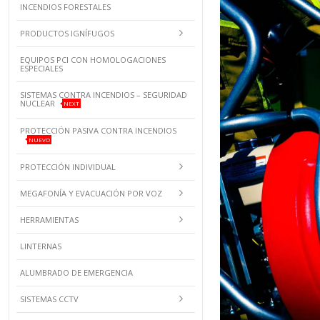
INCENDIOS FORESTALES
PRODUCTOS IGNÍFUGOS
EQUIPOS PCI CON HOMOLOGACIONES
ESPECIALES
SISTEMAS CONTRA INCENDIOS – SEGURIDAD
NUCLEAR
NEXT
PROTECCIÓN PASIVA CONTRA INCENDIOS
NUEVO
PROTECCIÓN INDIVIDUAL
MEGAFONÍA Y EVACUACIÓN POR VOZ
HERRAMIENTAS
LINTERNAS
ALUMBRADO DE EMERGENCIA
SISTEMAS CCTV