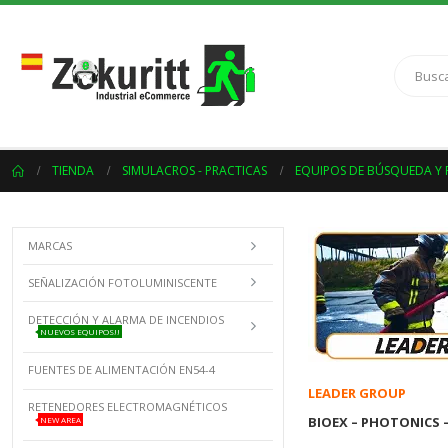
TIENDA
SIMULACROS - PRACTICAS
EQUIPOS DE BÚSQUEDA Y 
MARCAS
SEÑALIZACIÓN FOTOLUMINISCENTE
DETECCIÓN Y ALARMA DE INCENDIOS
NUEVOS EQUIPOS!!
FUENTES DE ALIMENTACIÓN EN54-4
LEADER GROUP
RETENEDORES ELECTROMAGNÉTICOS
BIOEX – PHOTONICS 
NEW AREA