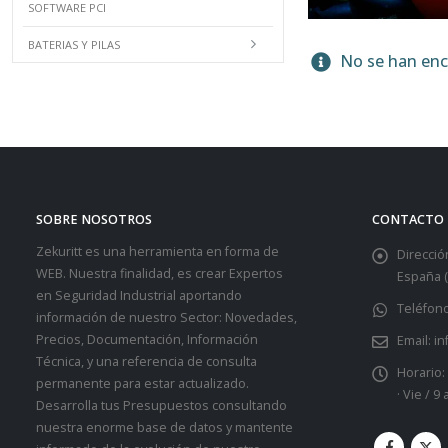
SOFTWARE PCI
BATERIAS Y PILAS
No se han enco
SOBRE NOSOTROS
CONTACTO
Zekuritt es una herramienta en forma de
Dirección
WEB. Nuestra finalidad, es crear Expertos
España (
en Seguridad Industrial aportando
Teléfono
información de nuestro Sector: Novedades,
Precios, Documentación, Información
Email:
in
Técnica, y una referencia de consulta
Horario:
permanente para estar actualizado.
· Vie / 9
Desarrolla tus Presupuestos consultando
nuestra enorme base de datos y mantente