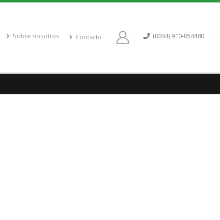
Sobre nosotros
(0034) 910-054480
Contacto