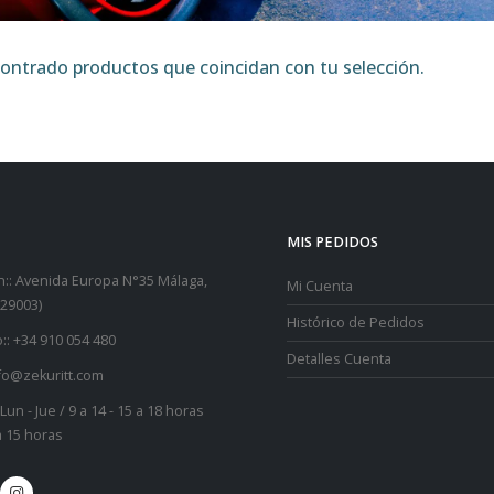
ntrado productos que coincidan con tu selección.
MIS PEDIDOS
::
Avenida Europa N°35 Málaga,
Mi Cuenta
29003)
Histórico de Pedidos
::
+34 910 054 480
Detalles Cuenta
fo@zekuritt.com
Lun - Jue / 9 a 14 - 15 a 18 horas
 a 15 horas