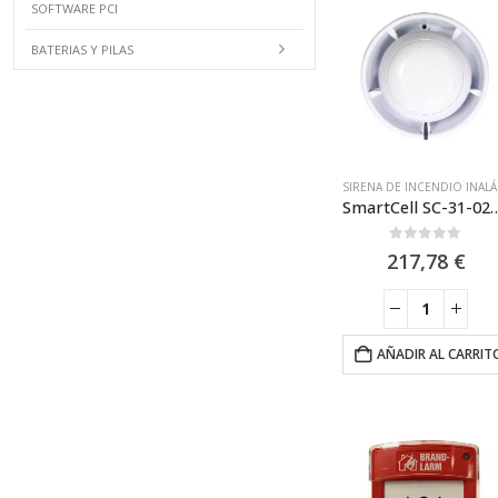
SOFTWARE PCI
BATERIAS Y PILAS
SIRE
SmartCell SC-31-0200-0001-99 Sirena de 
0
out of 5
217,78
€
AÑADIR AL CARRIT