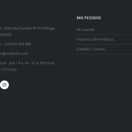
MIS PEDIDOS
::
Avenida Europa N°35 Málaga,
Mi Cuenta
29003)
Histórico de Pedidos
::
+34 910 054 480
Detalles Cuenta
fo@zekuritt.com
Lun - Jue / 9 a 14 - 15 a 18 horas
 a 15 horas