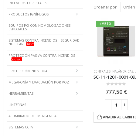
INCENDIOS FORESTALES
Ordenar por:
PRODUCTOS IGNÍFUGOS
+ VISTO
EQUIPOS PCI CON HOMOLOGACIONES
ESPECIALES
SISTEMAS CONTRA INCENDIOS – SEGURIDAD
NUCLEAR
NEXT
PROTECCIÓN PASIVA CONTRA INCENDIOS
NUEVO
PROTECCIÓN INDIVIDUAL
CENTRALES INALÁMBRICAS
,
SC-11-1201-0001-09 
MEGAFONÍA Y EVACUACIÓN POR VOZ
0
out of 5
777,50
€
HERRAMIENTAS
LINTERNAS
ALUMBRADO DE EMERGENCIA
AÑADIR AL CARRIT
SISTEMAS CCTV