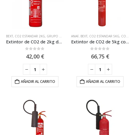
BEXT
,
CO2 ESTANDAR 2KG
,
GRUPO DE INCENDIOS
ANAF
,
BEXT
,
CO2 ESTANDAR 5KG
,
CO2 MARINA 5KG
Extintor de CO2 de 2kg de Carga GI BILI2
Extintor de CO2 de 5kg con Casco de Acero y Eficacia 89B Anaf CS5-AB
0
out of 5
0
out of 5
42,00
€
66,75
€
AÑADIR AL CARRITO
AÑADIR AL CARRITO