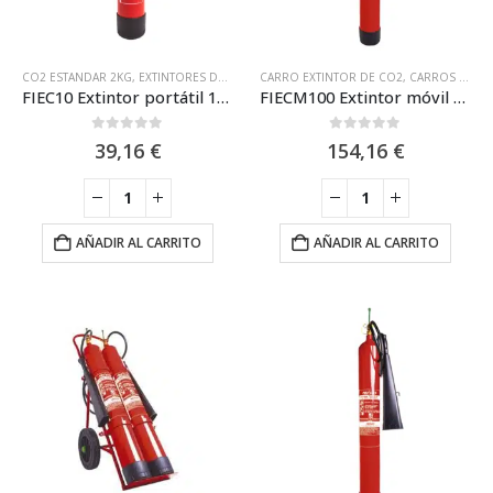
CO2 ESTANDAR 2KG
,
EXTINTORES DE CO2
,
EXTINTORES PORTÁTILES
CARRO EXTINTOR DE CO2
,
FIRE ICE
,
CARROS EXTINTORES
FIEC10 Extintor portátil 1kg CO2 Eficacia 13B Fire Ice
FIECM100 Extintor móvil 10kg CO2 Eficacia Equivalente 133B Fire-Ice
0
out of 5
0
out of 5
39,16
€
154,16
€
AÑADIR AL CARRITO
AÑADIR AL CARRITO