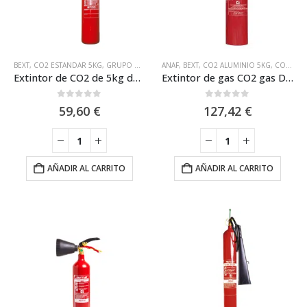
BEXT
,
CO2 ESTANDAR 5KG
,
GRUPO DE INCENDIOS
ANAF
,
BEXT
,
CO2 ALUMINIO 5KG
,
CO2 ESTANDAR 5KG
Extintor de CO2 de 5kg de Carga GI BILI5
Extintor de gas CO2 gas Dióxido Carbono de 5kg con Casco Aluminio y Eficacia 89B Anaf CS5-AM
0
out of 5
0
out of 5
59,60
€
127,42
€
AÑADIR AL CARRITO
AÑADIR AL CARRITO