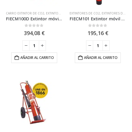
CARRO EXTINTOR DE CO2
,
EXTINTORES DE CO2
EXTINTORES DE CO2
,
EXTINTORES PORTÁTILES
,
EXTINTORES DE CO2 ESTANDAR
,
FIRE ICE
FIECM100D Extintor móvil 10 kg CO2 “DOBLE” EFICACIA Equivalente 113B Fire-Ice
FIECM101 Extintor móvil 10 kg CO2 Eficacia Equivalente 133B Fire-Ice
0
out of 5
0
out of 5
394,08
€
195,16
€
AÑADIR AL CARRITO
AÑADIR AL CARRITO