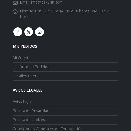
Email:
info@zekuritt.com
Horario:
Lun - Jue / 9 a 14 - 15 a 18 horas · Vie / 9 a 15
horas
MIS PEDIDOS
Mi Cuenta
Histórico de Pedidos
Detalles Cuenta
AVISOS LEGALES
Aviso Legal
Política de Privacidad
Política de cookies
Condiciones Generales de Contratación