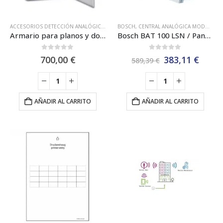
ACCESORIOS DETECCIÓN ANALÓGICA
,
ARMARIO PLAN DE EMERGENCIA
BOSCH
,
CENTRAL ANALÓGICA MODULAR
,
ARMARIOS V
,
Armario para planos y documentación (EBL512 G3) Panasonic 5013
Bosch BAT 100 LSN / Panel de Visualización –
0
out of 5
0
out of 5
El
El
700,00
€
383,11
€
589,39
€
precio
preci
original
actua
era:
es:
589,39 €.
383,1
AÑADIR AL CARRITO
AÑADIR AL CARRITO