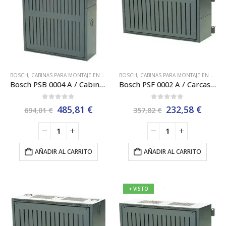
BOSCH
,
CABINAS PARA MONTAJE EN SUPERFICIE BOSCH
BOSCH
,
CABINAS PARA MONTAJE EN MARCO BASTIDOR BOSCH
,
CENTRAL ANALÓGICA MODU
Bosch PSB 0004 A / Cabina para instalar hasta 4 baterías 12 V/28 Ah.
Bosch PSF 0002 A / Carcasa Fuente Alimentación, Bastidor Pequeño.
0
out of 5
0
out of 5
El
El
El
El
485,81
€
232,58
€
694,01
€
357,82
€
precio
precio
precio
preci
original
actual
original
actua
era:
es:
era:
es:
694,01 €.
485,81 €.
357,82 €.
232,5
AÑADIR AL CARRITO
AÑADIR AL CARRITO
+ VISTO