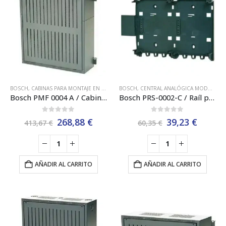
BOSCH
,
CABINAS PARA MONTAJE EN MARCO BASTIDOR BOSCH
BOSCH
,
CENTRAL ANALÓGICA MODULAR
,
CENTRAL ANALÓGICA
Bosch PMF 0004 A / Cabina para 1 Fuente de Alimentación y Baterías
Bosch PRS-0002-C / Raíl para Centrales Pequeñas –
0
out of 5
0
out of 5
El
El
El
El
268,88
€
39,23
€
413,67
€
60,35
€
precio
precio
precio
precio
original
actual
original
actual
era:
es:
era:
es:
413,67 €.
268,88 €.
60,35 €.
39,23 €
AÑADIR AL CARRITO
AÑADIR AL CARRITO