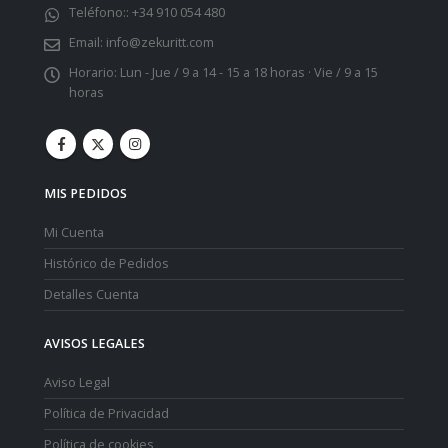
Teléfono::
+34 910 054 480
Email:
info@zekuritt.com
Horario:
Lun - Jue / 9 a 14 - 15 a 18 horas · Vie / 9 a 15
horas
MIS PEDIDOS
Mi Cuenta
Histórico de Pedidos
Detalles Cuenta
AVISOS LEGALES
Aviso Legal
Política de Privacidad
Política de cookies