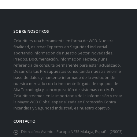
SOBRE NOSOTROS
Zekuritt es una herramienta en forma de WEB. Nuestra
finalidad, es crear Expertos en Seguridad Industrial
aportando información de nuestro Sector: Novedades,
Precios, Documentación, Información Técnica, y una
referencia de consulta permanente para estar actualizado.
Desarrolla tus Presupuestos consultando nuestra enorme
base de datos y mantente informado de la evolución de
nuestro mercado con la inminente llegada de equipos de
Alta Tecnología y la incorporación de sistemas con iA. En
Zekuritt creemos en la importancia de la Información y crear
la Mayor WEB Global especializada en Protección Contra
Incendios y Seguridad Industrial, es nuestro objetivo.
CONTACTO
Dirección::
Avenida Europa N°35 Málaga, España (29003)