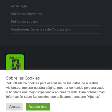
Aviso Legal
Política de Privacidad
Política de cookies
Condiciones Generales de Contratación
Sobre las Cookies.
Zekuritt TM; Copyright 2021. Derechos Reservados.
Zekuritt utiliza cookies para el análisis de los datos de nuestros
visitantes, mejorar nuestra página, mostrar contenido personalizado
y brindarle una mejor experiencia en nuestra web. Para obtener más
información sobre las cookies que utilizamos, presione "Ajustes"
Ajustes
Aceptar todo