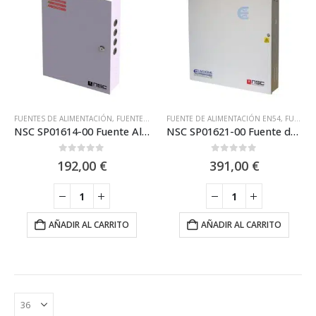
FUENTES DE ALIMENTACIÓN
,
FUENTES DE ALIMENTACIÓN NSC
FUENTE DE ALIMENTACIÓN EN54
,
NSC
,
FUENTES DE ALIMENTACIÓN
NSC SP01614-00 Fuente Alimentación 24V-5Ah Conmutada
NSC SP01621-00 Fuente de alimentación conmutada de 24V DC – 5A EN54-4
0
out of 5
0
out of 5
192,00
€
391,00
€
AÑADIR AL CARRITO
AÑADIR AL CARRITO