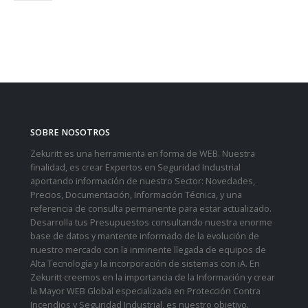
SOBRE NOSOTROS
Zekuritt es una herramienta en forma de WEB. Nuestra
finalidad, es crear Expertos en Seguridad Industrial
aportando información de nuestro Sector: Novedades,
Precios, Documentación, Información Técnica, y una
referencia de consulta permanente para estar actualizado.
Desarrolla tus Presupuestos consultando nuestra enorme
base de datos y mantente informado de la evolución de
nuestro mercado con la inminente llegada de equipos de
Alta Tecnología y la incorporación de sistemas con iA. En
Zekuritt creemos en la importancia de la Información y crear
la Mayor WEB Global especializada en Protección Contra
Incendios y Seguridad Industrial, es nuestro objetivo.