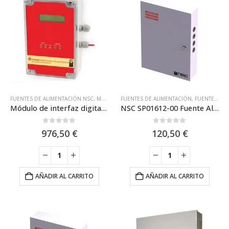
FUENTES DE ALIMENTACIÓN NSC
,
MÓDULOS ANALÓGICOS NSC
FUENTES DE ALIMENTACIÓN
,
NSC
,
SISTEMA DE CA
,
FUENTES DE ALIMENTACIÓN NSC
Módulo de interfaz digital para el cable sensor térmico certificado acorde a EN54-28 / NSC SP05682-01
NSC SP01612-00 Fuente Alimentación 24V-2.5Ah Conmutada
0
out of 5
0
out of 5
976,50
€
120,50
€
AÑADIR AL CARRITO
AÑADIR AL CARRITO