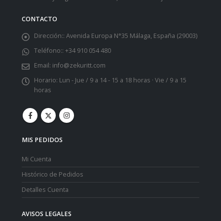
CONTACTO
Dirección::
Avenida Europa N°35 Málaga, España (29003)
Teléfono::
+34 910 054 480
Email:
info@zekuritt.com
Horario:
Lun - Jue / 9 a 14 - 15 a 18 horas · Vie / 9 a 15
horas
MIS PEDIDOS
Mi Cuenta
Histórico de Pedidos
Detalles Cuenta
AVISOS LEGALES