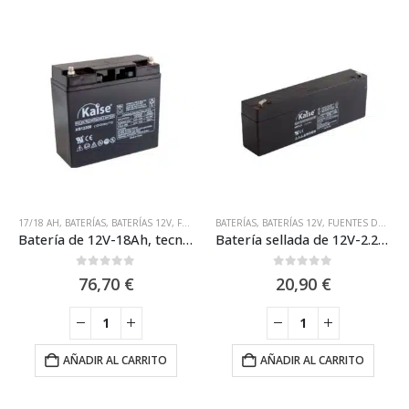
17/18 AH
,
BATERÍAS
,
BATERÍAS 12V
,
FUENTES DE ALIMENTACIÓN NSC
BATERÍAS
,
BATERÍAS 12V
,
,
FUENTES DE ALIMENTACIÓN NSC
NSC
Batería de 12V-18Ah, tecnología AGM / NSC X19176-30
Batería sellada de 12V-2.2Ah / NSC X00003-00
0
out of 5
0
out of 5
76,70
€
20,90
€
AÑADIR AL CARRITO
AÑADIR AL CARRITO