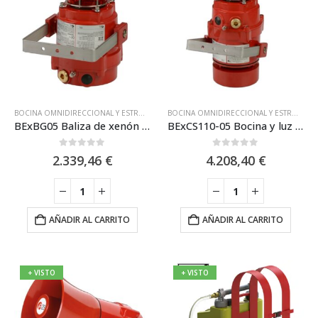
BOCINA OMNIDIRECCIONAL Y ESTROBOSCÓPICA ATEX
,
E2S
,
EQUIPOS CON CERTIFICA
BOCINA OMNIDIRECCIONAL Y ESTROBOSCÓPICA ATEX
BExBG05 Baliza de xenón antideflagrante 5 julios y 120 candelas de E2S
BExCS110-05 Bocina y luz estroboscópica omnidireccionales E2S
0
out of 5
0
out of 5
2.339,46
€
4.208,40
€
AÑADIR AL CARRITO
AÑADIR AL CARRITO
+ VISTO
+ VISTO