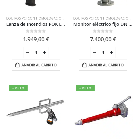
prod
EQUIPOS PCI CON HOMOLOGACIONES ESPECIALES
,
LANZAS
,
LANZAS POK
,
LANZAS P
EQUIPOS PCI CON HOMOLOGACIONES ESPECIALES
Lanza de Incendios POK LEGENDE 500 DHT 400 L/Min para Fuegos Eléctricos
Monitor eléctrico fijo DN 65 en aleación de aluminio POK
0
out of 5
0
out of 5
1.949,60
€
7.400,00
€
AÑADIR AL CARRITO
AÑADIR AL CARRITO
+ VISTO
+ VISTO