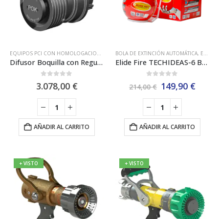
la
pági
de
prod
EQUIPOS PCI CON HOMOLOGACIONES ESPECIALES
BOLA DE EXTINCIÓN AUTOMÁTICA
,
LANZAS MONITOR MOTORIZADA
,
ELIDE FIRE
Difusor Boquilla con Regulación Automática Motorizada POK 41102
Elide Fire TECHIDEAS-6 Bola de Extinción de Incendios Automática
0
out of 5
0
out of 5
El
El
3.078,00
€
149,90
€
214,00
€
precio
preci
original
actua
era:
es:
214,00 €.
149,9
AÑADIR AL CARRITO
AÑADIR AL CARRITO
+ VISTO
+ VISTO