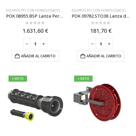
EQUIPOS PCI CON HOMOLOGACIONES ESPECIALES
,
LANZAS
,
LANZAS DE Ø25MM
EQUIPOS PCI CON HOMOLOGACIONES ESPECIALES
,
LA
POK 08955.BSP Lanza Perforante Modelo «Belier» Entrada 1.5’’ BSP POK
POK 09782.STO38 Lanza de Incendios de chorro multiuso Storz NEN DN65
0
out of 5
0
out of 5
1.631,60
€
181,70
€
AÑADIR AL CARRITO
AÑADIR AL CARRITO
+ VISTO
+ VISTO
Este