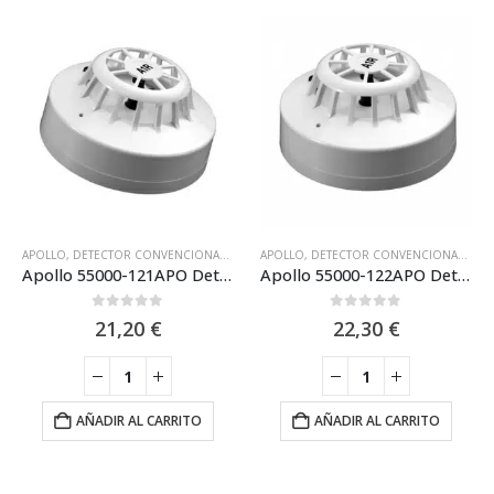
APOLLO
,
DETECTOR CONVENCIONAL APOLLO SERIES65 EN
APOLLO
,
DETECTOR CONVENCIONAL APOLLO SERIES65 EN
,
DETECTORES CONVENCI
Apollo 55000-121APO Detector termovelocimétrico A1R de 57ºC convencional con LED intermitente
Apollo 55000-122APO Detector Térmico-Termovelocimétrico S65
0
out of 5
0
out of 5
21,20
€
22,30
€
AÑADIR AL CARRITO
AÑADIR AL CARRITO