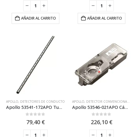
AÑADIR AL CARRITO
AÑADIR AL CARRITO
APOLLO
,
DETECTORES DE CONDUCTO
APOLLO
,
DETECTOR CONVENCIONAL APOLLO SERIES65 EN
Apollo 53541-172APO Tubo camara detector conducto 3048mm
Apollo 53546-021APO Cámara para detectores de conductos Serie S65
0
out of 5
0
out of 5
79,40
€
226,10
€