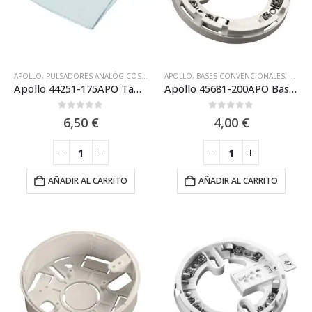
APOLLO
,
PULSADORES ANALÓGICOS
,
PULSADORES CONVENCIONALES
APOLLO
,
BASES CONVENCIONALES
,
DETEC
Apollo 44251-175APO Tapa para la gama de pulsadores de alarma
Apollo 45681-200APO Base para Detector Convencional Apollo Serie S65
0
out of 5
0
out of 5
6,50
€
4,00
€
AÑADIR AL CARRITO
AÑADIR AL CARRITO