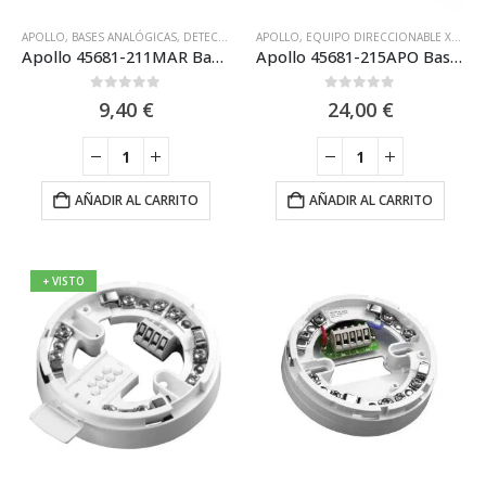
APOLLO
,
BASES ANALÓGICAS
,
DETECTOR CON CERTIFICACIÓN MARINA
APOLLO
,
EQUIPO DIRECCIONABLE XP95 APOLLO
,
EQUIPOS CON
Apollo 45681-211MAR Base para Detectores Marinos XP95
Apollo 45681-215APO Base Apollo para la gama de detectores analógicos I.S. ATEX
0
out of 5
0
out of 5
9,40
€
24,00
€
AÑADIR AL CARRITO
AÑADIR AL CARRITO
+ VISTO