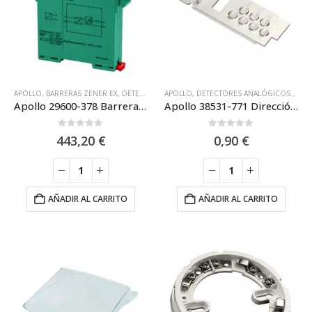
APOLLO
,
BARRERAS ZENER EX
,
DETECTOR CONVENCIONAL APOLLO ORBIS EN
APOLLO
,
DETECTORES ANALÓGICOS
,
DETEC
,
EQUI
Apollo 29600-378 Barrera galvánica I.S (ATEX) Apollo para detectores convencionales
Apollo 38531-771 Dirección de recambio con lengüeta de plástico
0
out of 5
0
out of 5
443,20
€
0,90
€
AÑADIR AL CARRITO
AÑADIR AL CARRITO