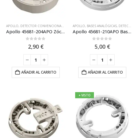
APOLLO
,
DETECTOR CONVENCIONAL APOLLO SERIES65 EN
APOLLO
,
BASES ANALÓGICAS
,
DETECTORES CONVENCI
,
DETECTORES ANALÓGICOS
Apollo 45681-204APO Zócalo tubo Montaje visto detecor /
Apollo 45681-210APO Base de Montaje Apollo para la Gama XP95 Discovery
0
out of 5
0
out of 5
2,90
€
5,00
€
AÑADIR AL CARRITO
AÑADIR AL CARRITO
+ VISTO