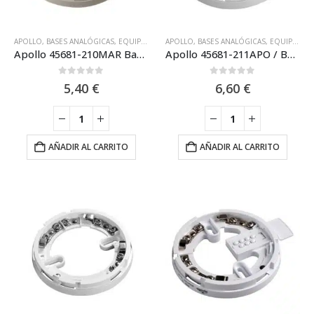
APOLLO
,
BASES ANALÓGICAS
,
EQUIPO DIRECCIONABLE APOLLO DISCOVERY XP95
APOLLO
,
BASES ANALÓGICAS
,
EQUIPO DIRECCIONABLE APOLLO DISCOVERY XP95
,
EQ
Apollo 45681-210MAR Base para la gama de detectores analógicos Marine XPERT 7
Apollo 45681-211APO / Base Apollo analogica para Aislador Cortocircuito XP95 – Discovery
0
out of 5
0
out of 5
5,40
€
6,60
€
AÑADIR AL CARRITO
AÑADIR AL CARRITO