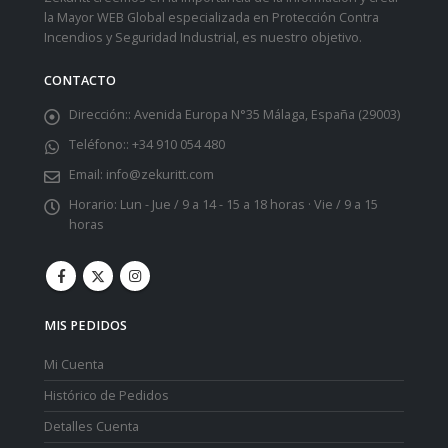
la Mayor WEB Global especializada en Protección Contra
Incendios y Seguridad Industrial, es nuestro objetivo.
CONTACTO
Dirección::
Avenida Europa N°35 Málaga, España (29003)
Teléfono::
+34 910 054 480
Email:
info@zekuritt.com
Horario:
Lun - Jue / 9 a 14 - 15 a 18 horas · Vie / 9 a 15
horas
MIS PEDIDOS
Mi Cuenta
Histórico de Pedidos
Detalles Cuenta