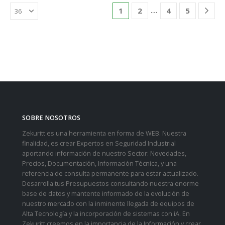
…
1
2
4
5
SOBRE NOSOTROS
Zekuritt es una herramienta en forma de WEB. Nuestra
finalidad, es crear Expertos en Seguridad Industrial
aportando información de nuestro Sector: Novedades,
Precios, Documentación, Información Técnica, y una
referencia de consulta permanente para estar actualizado.
Desarrolla tus Presupuestos consultando nuestra enorme
base de datos y mantente informado de la evolución de
nuestro mercado con la inminente llegada de equipos de
Alta Tecnología y la incorporación de sistemas con iA. En
Zekuritt creemos en la importancia de la Información y crear