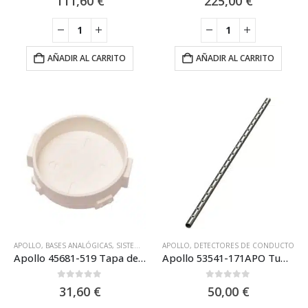
111,60
€
225,00
€
AÑADIR AL CARRITO
AÑADIR AL CARRITO
APOLLO
,
BASES ANALÓGICAS
,
SISTEMA ANALÓGICO APOLLO
APOLLO
,
DETECTORES DE CONDUCTO
,
SISTEMAS ANALÓGICOS
Apollo 45681-519 Tapa de silicona protectora contra humedades.
Apollo 53541-171APO Tubo Camara det. Conducto 1524 mm
0
out of 5
0
out of 5
31,60
€
50,00
€