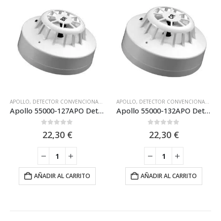
APOLLO
,
DETECTOR CONVENCIONAL APOLLO SERIES65 EN
APOLLO
,
DETECTOR CONVENCIONAL APOLLO SERIES65 EN
,
DETECTORES CONVENCI
Apollo 55000-127APO Detector convencional Térmico-Termovelocimétrico S65 75º
Apollo 55000-132APO Detector convencional S65 Termovelocimétrico 90º
0
out of 5
0
out of 5
22,30
€
22,30
€
AÑADIR AL CARRITO
AÑADIR AL CARRITO