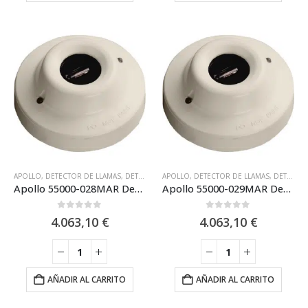
APOLLO
,
DETECTOR DE LLAMAS
,
DETECTOR DE LLAMAS IR + UV (DUAL)
APOLLO
,
DETECTOR DE LLAMAS
,
DETECTORES 
,
DETECTOR DE LLAMAS IR (INFRARROJO)
Apollo 55000-028MAR Detector de llamas analogico marino (UV/IR2) XP95: montaje en base
Apollo 55000-029MAR Detector Apollo analógico de llama IR3 montado en base XP95
0
out of 5
0
out of 5
4.063,10
€
4.063,10
€
AÑADIR AL CARRITO
AÑADIR AL CARRITO