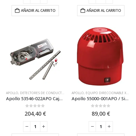
AÑADIR AL CARRITO
AÑADIR AL CARRITO
APOLLO
,
DETECTORES DE CONDUCTO
,
EQUIPO DIRECCIONABLE XP95 APOLLO
APOLLO
,
EQUIPO DIRECCIONABLE XP95 APOLLO
,
SIST
Apollo 53546-022APO Caja Detector Humos Conducto XP95
Apollo 55000-001APO / Sirena Analógica de lazo Apollo XP95 IP65 con Zócalo
0
out of 5
0
out of 5
204,40
€
89,00
€