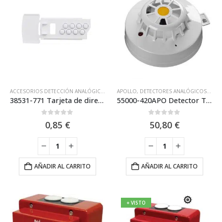
ACCESORIOS DETECCIÓN ANALÓGICA
,
APOLLO
APOLLO
,
SISTEMAS ANALÓGICOS
,
DETECTORES ANALÓGICOS
,
EQUI
38531-771 Tarjeta de direccionamiento de 8 Bits para Bases Apollo XP95
55000-420APO Detector Térmico (Calor) 55ºc Apollo XP95
0
out of 5
0
out of 5
0,85
€
50,80
€
AÑADIR AL CARRITO
AÑADIR AL CARRITO
+ VISTO