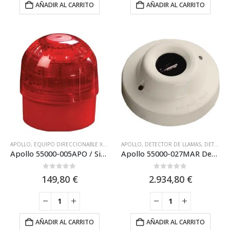
AÑADIR AL CARRITO
AÑADIR AL CARRITO
APOLLO
,
EQUIPO DIRECCIONABLE XP95 APOLLO
APOLLO
,
SIRENAS DE INCENDIO ANALÓGICAS
,
DETECTOR DE LLAMAS
,
DETECTOR DE LLAMAS UV (ULTRAVIOLETA)
Apollo 55000-005APO / Sirena Analógica Apollo serie Sonos + Flash XP95 con Zócalo IP65
Apollo 55000-027MAR Detector de llamas analógico marino (UV) XP95 montaje en base
0
out of 5
0
out of 5
149,80
€
2.934,80
€
AÑADIR AL CARRITO
AÑADIR AL CARRITO