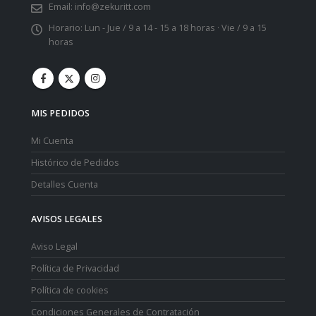
Email:
info@zekuritt.com
Horario:
Lun - Jue / 9 a 14 - 15 a 18 horas · Vie / 9 a 15
horas
MIS PEDIDOS
Mi Cuenta
Histórico de Pedidos
Detalles Cuenta
AVISOS LEGALES
Aviso Legal
Política de Privacidad
Política de cookies
Condiciones Generales de Contratación