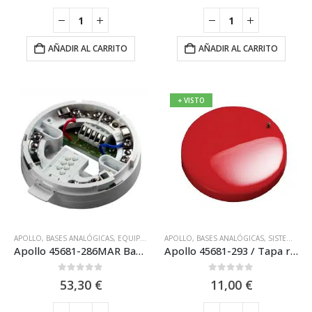
AÑADIR AL CARRITO
AÑADIR AL CARRITO
+ VISTO
APOLLO
,
BASES ANALÓGICAS
,
EQUIPO DIRECCIONABLE APOLLO DISCOVERY XP95
APOLLO
,
BASES ANALÓGICAS
,
SISTEMA ANALÓGICO APOLLO
,
EQ
Apollo 45681-286MAR Base de montaje con aislador de cortocircuito XPERT 7 [SIL2]
Apollo 45681-293 / Tapa roja Apollo para la gama de sirenas con base
0
out of 5
0
out of 5
53,30
€
11,00
€