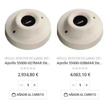
APOLLO
,
DETECTOR DE LLAMAS
,
DETECTOR DE LLAMAS UV (ULTRAVIOLETA)
APOLLO
,
DETECTOR DE LLAMAS
,
,
DETECTOR
DETECTOR DE LLAMAS IR + UV (DUAL)
Apollo 55000-027MAR Detector de llamas analógico marino (UV) XP95 montaje en base
Apollo 55000-028MAR Detector de llamas analogico marino (UV/IR2) XP95: montaje en base
0
out of 5
0
out of 5
2.934,80
€
4.063,10
€
AÑADIR AL CARRITO
AÑADIR AL CARRITO