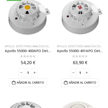
APOLLO
,
DETECTORES ANALÓGICOS
,
EQUIPO DIRECCIONABLE XP95 APOLLO
APOLLO
,
DETECTORES ANALÓGICOS
,
SISTEM
,
EQUI
Apollo 55000-400APO Detector Térmico de Calor 55ºC (A2S) XP95
Apollo 55000-401APO Detector Termovelocimétrico XP95 90º
0
out of 5
0
out of 5
54,20
€
63,90
€
AÑADIR AL CARRITO
AÑADIR AL CARRITO