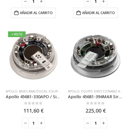
AÑADIR AL CARRITO
AÑADIR AL CARRITO
+ VISTO
APOLLO
,
BASES ANALÓGICAS
,
EQUIPO DIRECCIONABLE XP95 APOLLO
APOLLO
,
EQUIPO DIRECCIONABLE APOLLO DISCOVERY XP95
,
PROTOCOLO X
Apollo 45681-330APO / Sirena Apollo Analógica con Flash (rojo) y Aislador XP95
Apollo 45681-394MAR Sirena base VID con flash analogica Discovery Marine (SIL2)
0
out of 5
0
out of 5
111,60
€
225,00
€