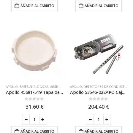
AÑADIR AL CARRITO
AÑADIR AL CARRITO
APOLLO
,
BASES ANALÓGICAS
,
SISTEMA ANALÓGICO APOLLO
APOLLO
,
DETECTORES DE CONDUCTO
,
SISTEMAS ANALÓGICOS
,
EQ
Apollo 45681-519 Tapa de silicona protectora contra humedades.
Apollo 53546-022APO Caja Detector Humos Conducto XP95
0
out of 5
0
out of 5
31,60
€
204,40
€
AÑADIR AL CARRITO
AÑADIR AL CARRITO