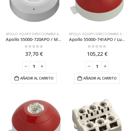
APOLLO
,
EQUIPO DIRECCIONABLE APOLLO DISCOVERY XP95
APOLLO
,
EQUIPO DIRECCIONABLE XP95 APOLLO
,
EQUIPO DIRECCIONABL
Apollo 55000-720APO / Módulo Apollo Aislador Cortocircuito XP95 – Discovery
Apollo 55000-741APO / Luz de flash Apollo analógica de pared cobertura 6m XP95
0
out of 5
0
out of 5
37,70
€
105,22
€
AÑADIR AL CARRITO
AÑADIR AL CARRITO