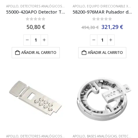
APOLLO
,
DETECTORES ANALÓGICOS
,
EQUIPO DIRECCIONABLE XP95 APOLLO
APOLLO
,
EQUIPO DIRECCIONABLE XP95 APOLLO
,
PROTOC
55000-420APO Detector Térmico (Calor) 55ºc Apollo XP95
58200-976MAR Pulsador de Alarma Analógico Marino XP95 Apollo – Exterior
0
out of 5
0
out of 5
El
El
50,80
€
321,29
€
494,30
€
precio
preci
original
actua
era:
es:
494,30 €.
321,2
AÑADIR AL CARRITO
AÑADIR AL CARRITO
APOLLO
,
DETECTORES ANALÓGICOS
,
EQUIPO DIRECCIONABLE APOLLO SOTERIA UL
APOLLO
,
BASES ANALÓGICAS
,
DETECTORES ANALÓGICOS
,