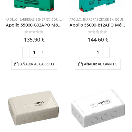
APOLLO
,
BARRERAS ZENER EX
,
EQUIPO DIRECCIONABLE APOLLO DISCOVERY XP95
APOLLO
,
BARRERAS ZENER EX
,
EQUIPO DIRECCIONABLE XP95 APOLLO
,
E
Apollo 55000-802APO Módulo Apollo de doble aislador, Formato Carril DIN, XP95, Discovery
Apollo 55000-812APO Módulo Apollo de 1 Zona Convencional en Formato Carril DIN
0
out of 5
0
out of 5
135,90
€
144,60
€
AÑADIR AL CARRITO
AÑADIR AL CARRITO