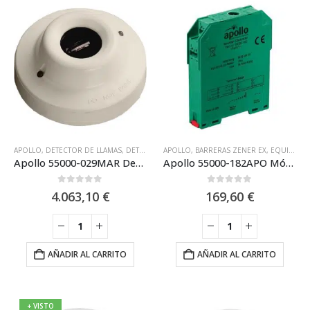
APOLLO
,
DETECTOR DE LLAMAS
,
DETECTOR DE LLAMAS IR (INFRARROJO)
APOLLO
,
BARRERAS ZENER EX
,
DETECTORE
,
EQUIPO DIRECCIONABLE XP95 APOLLO
Apollo 55000-029MAR Detector Apollo analógico de llama IR3 montado en base XP95
Apollo 55000-182APO Módulo de salida Apollo para sirenas convencionales DIN XP95
0
out of 5
0
out of 5
4.063,10
€
169,60
€
AÑADIR AL CARRITO
AÑADIR AL CARRITO
+ VISTO