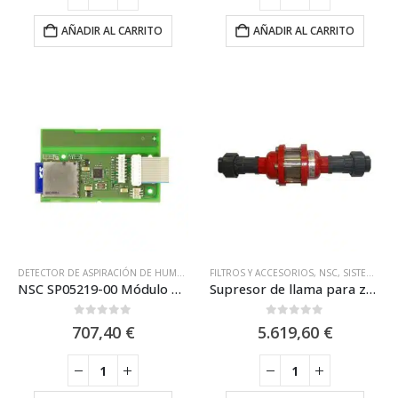
AÑADIR AL CARRITO
AÑADIR AL CARRITO
DETECTOR DE ASPIRACIÓN DE HUMOS
,
MÓDULOS ANALÓGICOS
FILTROS Y ACCESORIOS
,
MÓDULOS ANALÓG
,
NSC
,
SISTEMAS ATEX
NSC SP05219-00 Módulo de memoria para ASD535
Supresor de llama para zonas ATEX IIA / NSC SP05234-00
0
out of 5
0
out of 5
707,40
€
5.619,60
€