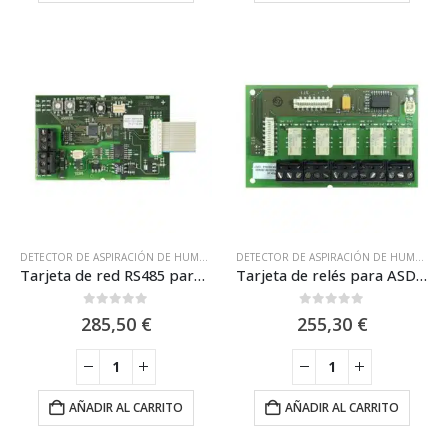
DETECTOR DE ASPIRACIÓN DE HUMOS
,
NSC
,
SISTEMAS DE ASPIRACIÓN
,
SISTEMAS DE
DETECTOR DE ASPIRACIÓN DE HUMOS
,
N
Tarjeta de red RS485 para detectores de aspiración ASD / NSC SP05284-00
Tarjeta de relés para ASD533 y ASD535 / NSP SP05218-00
0
out of 5
0
out of 5
285,50
€
255,30
€
AÑADIR AL CARRITO
AÑADIR AL CARRITO