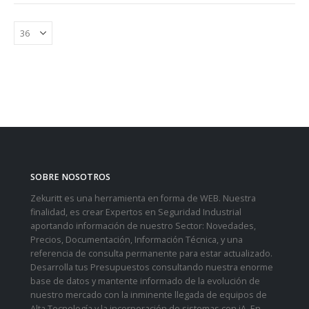
SOBRE NOSOTROS
Zekuritt es una herramienta en forma de WEB. Nuestra
finalidad, es crear Expertos en Seguridad Industrial
aportando información de nuestro Sector: Novedades,
Precios, Documentación, Información Técnica, y una
referencia de consulta permanente para estar actualizado.
Desarrolla tus Presupuestos consultando nuestra enorme
base de datos y mantente informado de la evolución de
nuestro mercado con la inminente llegada de equipos de
Alta Tecnología y la incorporación de sistemas con iA. En