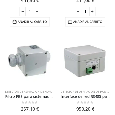
441,50
€
211,00
€
AÑADIR AL CARRITO
AÑADIR AL CARRITO
DETECTOR DE ASPIRACIÓN DE HUMOS
,
FILTROS Y ACCESORIOS
,
NSC
,
SISTEMAS DE A
DETECTOR DE ASPIRACIÓN DE HUMOS
,
N
Filtro FBS para sistemas de detección por aspiración / NSC SP05280-00
Interface de red RS485 para detectores de aspiración ASD / NSC SP05286-00
0
out of 5
0
out of 5
257,10
€
950,20
€