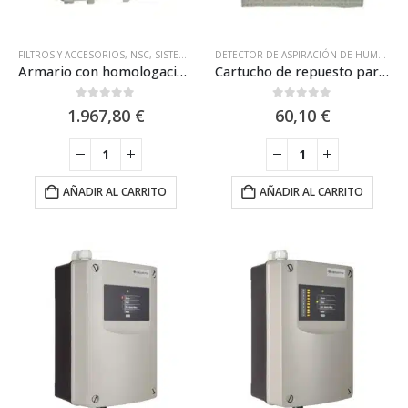
FILTROS Y ACCESORIOS
,
NSC
,
SISTEMAS ATEX
,
SISTEMAS DE ASPIRACIÓN
,
SISTEMAS DE
DETECTOR DE ASPIRACIÓN DE HUMOS
,
FI
Armario con homologación ATEX para ASD535 / NSC SP05278-00
Cartucho de repuesto para filtro FBS (SP05280-00) / NSC SP05282-00
0
out of 5
0
out of 5
1.967,80
€
60,10
€
AÑADIR AL CARRITO
AÑADIR AL CARRITO