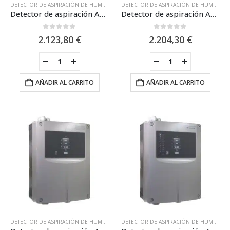
DETECTOR DE ASPIRACIÓN DE HUMOS
,
NSC
,
SISTEMAS DE ASPIRACIÓN
,
SISTEMAS DE
DETECTOR DE ASPIRACIÓN DE HUMOS
,
N
Detector de aspiración ASD533 / NSC SP05270-00
Detector de aspiración ASD535-1 / NSC SP05204-00
0
out of 5
0
out of 5
2.123,80
€
2.204,30
€
AÑADIR AL CARRITO
AÑADIR AL CARRITO
DETECTOR DE ASPIRACIÓN DE HUMOS
,
NSC
,
SISTEMAS DE ASPIRACIÓN
,
SISTEMAS DE
DETECTOR DE ASPIRACIÓN DE HUMOS
,
N