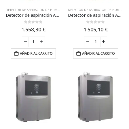
DETECTOR DE ASPIRACIÓN DE HUMOS
,
NSC
,
SISTEMAS DE ASPIRACIÓN
,
SISTEMAS DE
DETECTOR DE ASPIRACIÓN DE HUMOS
,
N
Detector de aspiración ASD531 / NSC SP05200-00
Detector de aspiración ASD532 / NSC SP05202-00
0
out of 5
0
out of 5
1.558,30
€
1.505,10
€
AÑADIR AL CARRITO
AÑADIR AL CARRITO