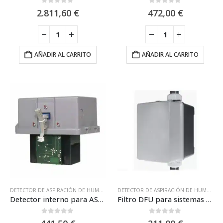
0
out of 5
0
out of 5
2.811,60
€
472,00
€
AÑADIR AL CARRITO
AÑADIR AL CARRITO
DETECTOR DE ASPIRACIÓN DE HUMOS
,
NSC
,
SISTEMAS DE ASPIRACIÓN
,
SISTEMAS DE
DETECTOR DE ASPIRACIÓN DE HUMOS
,
FI
Detector interno para ASD535 / NSC SP05214-00
Filtro DFU para sistemas de detección por aspiración / NSC SP05272-00
0
out of 5
0
out of 5