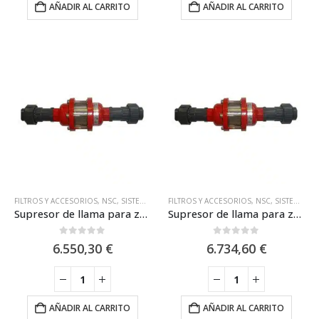
AÑADIR AL CARRITO
AÑADIR AL CARRITO
FILTROS Y ACCESORIOS
,
NSC
,
SISTEMAS ATEX
FILTROS Y ACCESORIOS
,
SISTEMAS DE ASPIRACIÓN
,
NSC
,
,
SISTEMAS DE
SISTEMAS ATEX
Supresor de llama para zonas ATEX IIB / NSC SP05232-00
Supresor de llama para zonas ATEX IIC / NSC SP05230-00
0
out of 5
0
out of 5
6.550,30
€
6.734,60
€
AÑADIR AL CARRITO
AÑADIR AL CARRITO