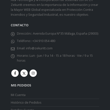
Zekuritt creemos en la importancia de la Información y crear
la Mayor WEB Global especializada en Protección Contra
Incendios y Seguridad Industrial, es nuestro objetivo.
CONTACTO
Dirección::
Avenida Europa N°35 Málaga, España (29003)
Teléfono::
+34 910 054 480
Email:
info@zekuritt.com
Horario:
Lun - Jue / 9 a 14 - 15 a 18 horas · Vie / 9 a 15
horas
MIS PEDIDOS
Mi Cuenta
Histórico de Pedidos