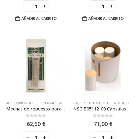
AÑADIR AL CARRITO
AÑADIR AL CARRITO
ACCESORIOS DETECCIÓN ANALÓGICA
,
DETECTOR DE ASPIRACIÓN DE HUMOS
GASES Y CARTUCHOS DE PRUEBA
,
HERRAMIENTAS
,
KIT D
Mechas de repuesto para B05113-00n / NSC B05113-01
NSC B05112-00 Cápsulas de humo AX-60 para prueba de detectores de aspiración.
0
out of 5
0
out of 5
62,50
€
71,00
€