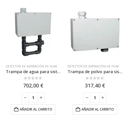
DETECTOR DE ASPIRACIÓN DE HUMOS
,
FILTROS Y ACCESORIOS
,
NSC
,
SISTEMAS DE A
DETECTOR DE ASPIRACIÓN DE HUMOS
,
FI
Trampa de agua para sistemas de detección por aspiración / NSC SP05228-00
Trampa de polvo para sistemas de detección por aspiración / NSC SP05226-00
0
out of 5
0
out of 5
702,00
€
317,40
€
AÑADIR AL CARRITO
AÑADIR AL CARRITO