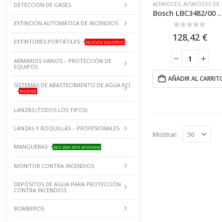
ALTAVOCES
,
ALTAVOCES DE PARED
DETECCIÓN DE GASES
Bosch LBC3482/00 Altavoz de bocina
EXTINCIÓN AUTOMÁTICA DE INCENDIOS
0
out of 5
128,42
€
EXTINTORES PORTÁTILES
NUEVOS EQUIPOS!
ARMARIOS VARIOS – PROTECCIÓN DE
EQUIPOS
AÑADIR AL CARRIT
SISTEMAS DE ABASTECIMIENTO DE AGUA PCI
NUEVO!
LANZAS (TODOS LOS TIPOS)
LANZAS Y BOQUILLAS – PROFESIONALES
Mostrar:
MANGUERAS
Ø25-Ø45-Ø70-Ø100MM
MONITOR CONTRA INCENDIOS
DEPÓSITOS DE AGUA PARA PROTECCIÓN
CONTRA INCENDIOS
BOMBEROS