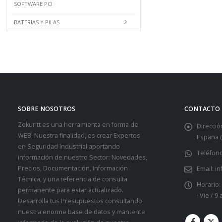
SOFTWARE PCI
BATERIAS Y PILAS
SOBRE NOSOTROS
CONTACTO
Zekuritt es una herramienta en forma de
Dirección
WEB. Nuestra finalidad, es crear Expertos
España (
en Seguridad Industrial aportando
Teléfono
información de nuestro Sector: Novedades,
Precios, Documentación, Información
Email:
in
Técnica, y una referencia de consulta
Horario:
permanente para estar actualizado.
· Vie / 9
Desarrolla tus Presupuestos consultando
nuestra enorme base de datos y mantente