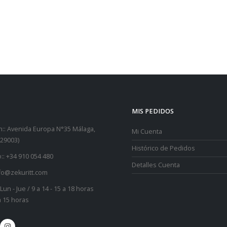
MIS PEDIDOS
::
Avenida Europa N°35 Málaga,
Mi Cuenta
29003)
Histórico de Pedidos
::
+34 910 054 480
Detalles Cuenta
fo@zekuritt.com
Lun - Jue / 9 a 14 - 15 a 18 horas
 a 15 horas