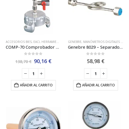
ACCESORIOS BIES
,
EACI
,
HERRAMIENTAS
,
MANGUERAS
GENEBRE
,
MANÓMETROS DIGITALES Y ANALÓGICOS
,
MANÓMETROS DIGITALES Y A
COMP-70 Comprobador de Presión con Racor Barcelona de 70 mm EACI
Genebre 8029 – Separador Térmico tipo Lira Inox 1/2″
0
out of 5
0
out of 5
El
El
90,16
€
58,98
€
138,70
€
precio
precio
original
actual
era:
es:
138,70 €.
90,16 €.
AÑADIR AL CARRITO
AÑADIR AL CARRITO