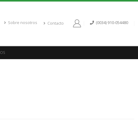
Sobre nosotros
(0034) 910-054480
Contacto
ZOS