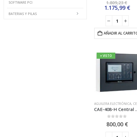
El
1.809,23
€
SOFTWARE PCI
pre
El
1.175,99
€
ori
pr
BATERIAS Y PILAS
era
ac
1.8
es
1.
AÑADIR AL CARRIT
+ VISTO
AGUILERA ELECTRÓNICA
,
CENTRAL ANALÓGICA
CAE-408-H Central Analógica de hasta 8 
0
out of 5
800,00
€