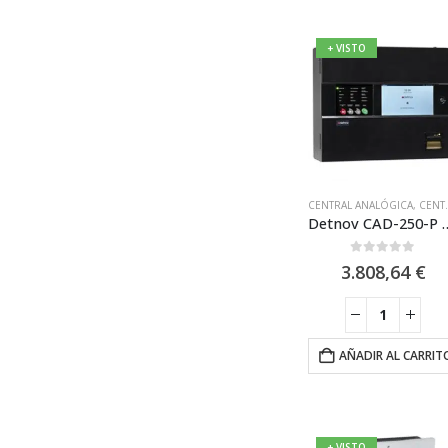
+ VISTO
CENTRAL ANALÓGICA
,
CENTRAL ANALÓGICA +4 LAZOS
Detnov CAD-250-P Central Analógica Modular de
0
out of 5
3.808,64
€
AÑADIR AL CARRIT
+ VISTO