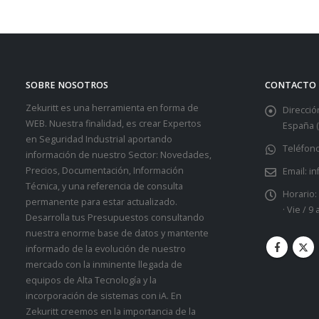
SOBRE NOSOTROS
CONTACTO
Zekuritt es una herramienta en forma de
Dirección
WEB. Nuestra finalidad, es crear Expertos
España (
en Seguridad Industrial aportando
Teléfono
información de nuestro Sector: Novedades,
Precios, Documentación, Información
Email:
in
Técnica, y una referencia de consulta
Horario:
permanente para estar actualizado.
· Vie / 9
Desarrolla tus Presupuestos consultando
nuestra enorme base de datos y mantente
informado de la evolución de nuestro
mercado con la inminente llegada de
equipos de Alta Tecnología y la
incorporación de sistemas con iA. En
Zekuritt creemos en la importancia de la