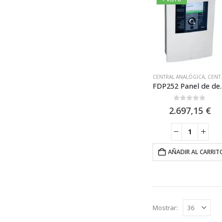
CENTRAL ANALÓGICA
,
CENTRAL ANALÓGICA +4 LAZOS
FDP252 Panel de detección de i
0
out of 5
2.697,15
€
AÑADIR AL CARRIT
Mostrar: