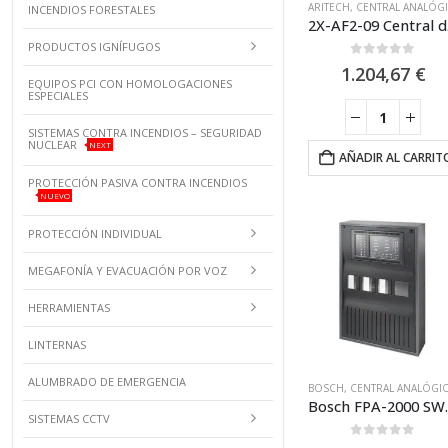
ARITECH
,
CENTRAL ANALÓGICA
INCENDIOS FORESTALES
2X-AF2-09
PRODUCTOS IGNÍFUGOS
0
out of 5
1.204,67
€
EQUIPOS PCI CON HOMOLOGACIONES
ESPECIALES
SISTEMAS CONTRA INCENDIOS – SEGURIDAD
NUCLEAR
NEXT
AÑADIR AL CARRIT
PROTECCIÓN PASIVA CONTRA INCENDIOS
NUEVO
PROTECCIÓN INDIVIDUAL
MEGAFONÍA Y EVACUACIÓN POR VOZ
HERRAMIENTAS
LINTERNAS
ALUMBRADO DE EMERGENCIA
BOSCH
,
CENTRAL ANALÓGIC
Bosch FPA-2000 SWM / Ce
SISTEMAS CCTV
0
out of 5