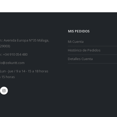
MIS PEDIDOS
::
Avenida Europa N°35 Málaga,
Mi Cuenta
29003)
Histórico de Pedidos
::
+34 910 054 480
Detalles Cuenta
fo@zekuritt.com
Lun - Jue / 9 a 14 - 15 a 18 horas
 a 15 horas