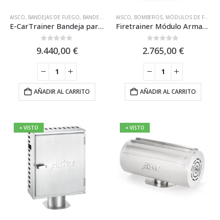
AISCO
,
BANDEJAS DE FUEGO
,
BANDEJAS FIRETRAINER
AISCO
,
BOMBEROS
,
BOMBEROS
,
MÓDULOS DE FORMACIÓN FIRETRAINER
E-CarTrainer Bandeja para Simulacros de Fuego Baterías de Coches Eléctricos de AISCO
Firetrainer Módulo Armario Eléctrico «L» para Simulacros de AISCO
0
out of 5
0
out of 5
9.440,00
€
2.765,00
€
AÑADIR AL CARRITO
AÑADIR AL CARRITO
+ VISTO
+ VISTO