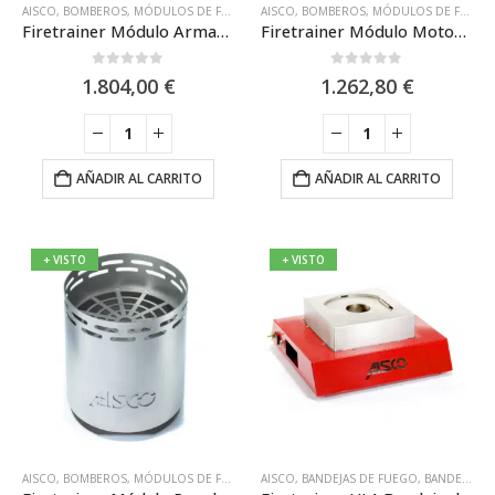
AISCO
,
BOMBEROS
,
MÓDULOS DE FORMACIÓN FIRETRAINER
AISCO
,
BOMBEROS
,
MÓDULOS DE FORMACI
,
MÓDULOS DE FORMACIÓN FIRETRAINER
Firetrainer Módulo Armario Eléctrico «M» para Simulacros de AISCO
Firetrainer Módulo Motor para Simulacros de AISCO
0
out of 5
0
out of 5
1.804,00
€
1.262,80
€
AÑADIR AL CARRITO
AÑADIR AL CARRITO
+ VISTO
+ VISTO
AISCO
,
BOMBEROS
,
MÓDULOS DE FORMACIÓN FIRETRAINER
AISCO
,
BANDEJAS DE FUEGO
,
MÓDULOS DE FORMACI
,
BANDEJAS FIRETRAINER