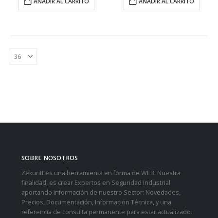
AÑADIR AL CARRITO
AÑADIR AL CARRITO
SOBRE NOSOTROS
Zekuritt es una herramienta en forma de WEB. Nuestra
finalidad, es crear Expertos en Seguridad Industrial
aportando información de nuestro Sector: Novedades,
Precios, Documentación, Información Técnica, y una
referencia de consulta permanente para estar actualizado.