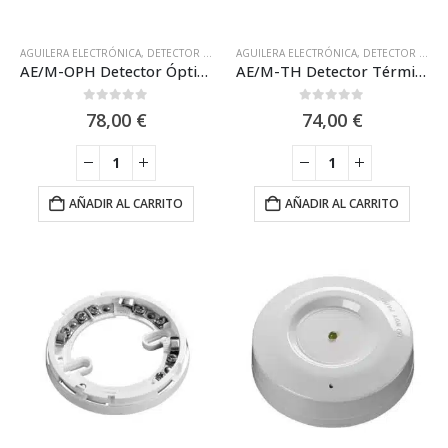
AGUILERA ELECTRÓNICA
,
DETECTOR CON CERTIFICACIÓN MARINA
AGUILERA ELECTRÓNICA
,
DETECTOR CON CER
,
DETECTOR CON CERTIFICACIÓN MARINA
AE/M-OPH Detector Óptico de Humos Convencional Serie Marina Aguilera Electrónica
AE/M-TH Detector Térmico Convencional Serie Marina de Aguilera Electrónica
0
out of 5
0
out of 5
78,00
€
74,00
€
AÑADIR AL CARRITO
AÑADIR AL CARRITO