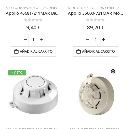
APOLLO
,
BASES ANALÓGICAS
,
DETECTOR CON CERTIFICACIÓN MARINA
APOLLO
,
DETECTOR CON CERTIFICACIÓN MARINA
,
EQUIPOS CON
Apollo 45681-211MAR Base para Detectores Marinos XP95
Apollo 55000-721MAR Módulo aislador con Led Certificación Marina y SIL2
0
out of 5
0
out of 5
9,40
€
89,20
€
AÑADIR AL CARRITO
AÑADIR AL CARRITO
+ VISTO