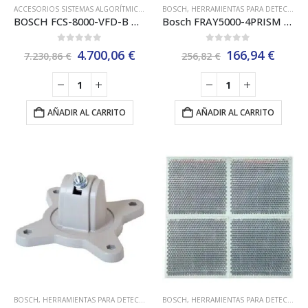
ACCESORIOS SISTEMAS ALGORÍTMICOS BOSCH EN54
BOSCH
,
HERRAMIENTAS PARA DETECTOR DE LLAMAS
,
BOSCH
,
CÁMARAS
,
CÁMARAS P
BOSCH FCS-8000-VFD-B Detección de Incendios Basada en Vídeo AVIOTEC IP Starlight 8000
Bosch FRAY5000-4PRISM / Placa soporte para cuatro prismas
0
out of 5
0
out of 5
El
El
El
El
4.700,06
€
166,94
€
7.230,86
€
256,82
€
precio
precio
precio
preci
original
actual
original
actua
era:
es:
era:
es:
7.230,86 €.
4.700,06 €.
256,82 €.
166,9
AÑADIR AL CARRITO
AÑADIR AL CARRITO
BOSCH
,
HERRAMIENTAS PARA DETECTOR DE LLAMAS
BOSCH
,
HERRAMIENTAS PARA DETECTOR DE LLAMAS