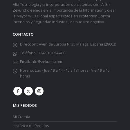
Alta Tecnología y la incorporación de sistemas con iA. En
Zekuritt creemos en la importancia de la Información y crear
la Mayor WEB Global especializada en Protección Contra
Incendios y Seguridad Industrial, es nuestro objetivo.
CONTACTO
Dirección::
Avenida Europa N°35 Málaga, España (29003)
Teléfono::
+34 910 054 480
Email:
info@zekuritt.com
Horario:
Lun - Jue / 9 a 14 - 15 a 18 horas · Vie / 9 a 15
horas
MIS PEDIDOS
Mi Cuenta
Histórico de Pedidos