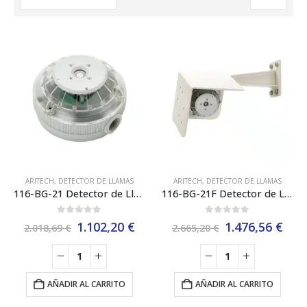
ARITECH
,
DETECTOR DE LLAMAS
ARITECH
,
DETECTOR DE LLAMAS
116-BG-21 Detector de Llama IR Dual Aritech
116-BG-21F Detector de Llama IR Dual + Soporte Mecánico Aritech
0
out of 5
0
out of 5
El
El
El
El
1.102,20
€
1.476,56
€
2.018,69
€
2.665,20
€
precio
precio
precio
pre
original
actual
original
act
era:
es:
era:
es:
2.018,69 €.
1.102,20 €.
2.665,20 €.
1.47
AÑADIR AL CARRITO
AÑADIR AL CARRITO