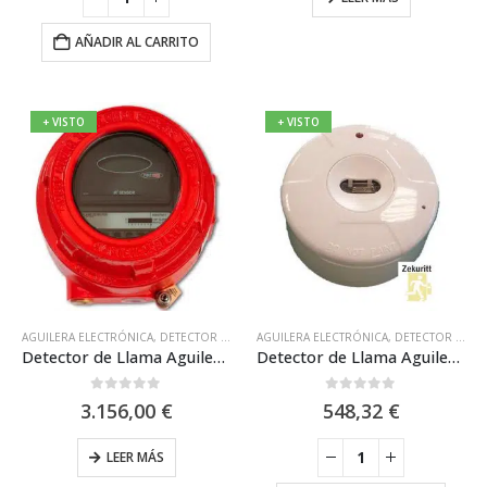
AÑADIR AL CARRITO
+ VISTO
+ VISTO
AGUILERA ELECTRÓNICA
,
DETECTOR DE LLAMAS
AGUILERA ELECTRÓNICA
,
DETECTORES ATEX EX
,
DETECTOR DE LLAMAS
,
DETECTORES 
Detector de Llama Aguilera Electrónica AE/FL-IR3EX
Detector de Llama Aguilera Electrónica AE90/FAVS
0
out of 5
0
out of 5
3.156,00
€
548,32
€
LEER MÁS