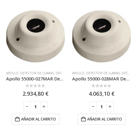
APOLLO
,
DETECTOR DE LLAMAS
,
DETECTOR DE LLAMAS UV (ULTRAVIOLETA)
APOLLO
,
DETECTOR DE LLAMAS
,
,
DETECTOR
DETECTOR DE LLAMAS IR + UV (DUAL)
Apollo 55000-027MAR Detector de llamas analógico marino (UV) XP95 montaje en base
Apollo 55000-028MAR Detector de llamas analogico marino (UV/IR2) XP95: montaje en base
0
out of 5
0
out of 5
2.934,80
€
4.063,10
€
AÑADIR AL CARRITO
AÑADIR AL CARRITO