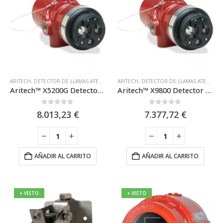
ARITECH
,
DETECTOR DE LLAMAS ATEX
,
DETECTOR DE LLAMAS IR (INFRARROJO)
ARITECH
,
DETECTOR DE LLAMAS ATEX
,
DETECT
,
DET
Aritech™ X5200G Detector de llama UVIR
Aritech™ X9800 Detector de llama IR
0
out of 5
0
out of 5
8.013,23
€
7.377,72
€
AÑADIR AL CARRITO
AÑADIR AL CARRITO
+ VISTO
+ VISTO