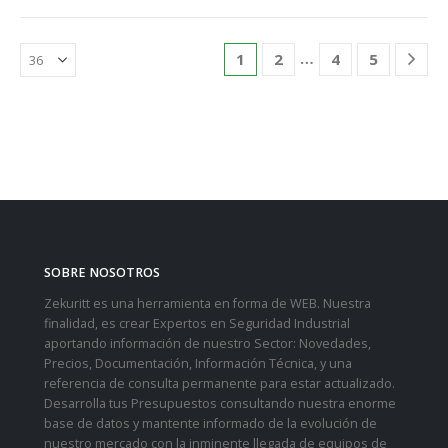
…
1
2
4
5
SOBRE NOSOTROS
Zekuritt es una herramienta en forma de WEB. Nuestra
finalidad, es crear Expertos en Seguridad Industrial
aportando información de nuestro Sector: Novedades,
Precios, Documentación, Información Técnica, y una
referencia de consulta permanente para estar actualizado.
Desarrolla tus Presupuestos consultando nuestra enorme
base de datos y mantente informado de la evolución de
nuestro mercado con la inminente llegada de equipos de