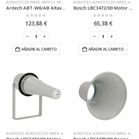
ALTAVOCES DE PARED
,
ARITECH
,
MEGAFONÍA Y EVACUACIÓN POR VOZ ARITECH
ALTAVOCES
,
ALTAVOCES DE PARED
,
ALTAVOCES TIPO TROMPETA
Aritech ABT-W6/AB Altavoz Estático de Pared
Bosch LBC3472/00 Motor para bocina de 25W para carcasas LBC 3478/00
0
out of 5
0
out of 5
123,88
€
65,38
€
AÑADIR AL CARRITO
AÑADIR AL CARRITO
ALTAVOCES
,
ALTAVOCES DE PARED
,
ALTAVOCES TIPO TROMPETA
ALTAVOCES
,
ALTAVOCES DE PARED
,
ALTAVOCES TIPO TRO
,
ALTAVOCES TIPO TROMPETA