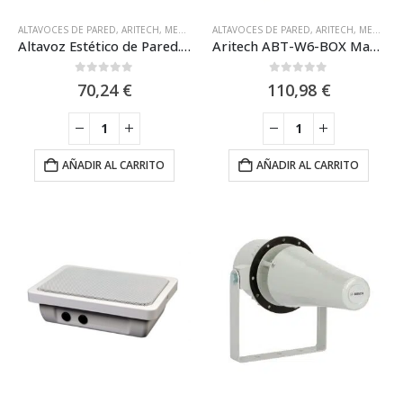
ALTAVOCES DE PARED
,
ARITECH
,
MEGAFONÍA Y EVACUACIÓN POR VOZ ARITECH
ALTAVOCES DE PARED
,
ARITECH
,
MEGAFONÍA Y EVACUACIÓN POR VOZ ARITECH
Altavoz Estético de Pared. Potencia: 6W, 100V / Aritech EST-W6
Aritech ABT-W6-BOX Marco Para el Montaje en Pared
0
out of 5
0
out of 5
70,24
€
110,98
€
AÑADIR AL CARRITO
AÑADIR AL CARRITO