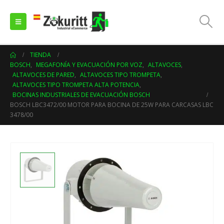
TIENDA
BOSCH
,
MEGAFONÍA Y EVACUACIÓN POR VOZ
,
ALTAVOCES
,
ALTAVOCES DE PARED
,
ALTAVOCES TIPO TROMPETA
,
ALTAVOCES TIPO TROMPETA ALTA POTENCIA
,
BOCINAS INDUSTRIALES DE EVACUACIÓN BOSCH
BOSCH LBC3472/00 MOTOR PARA BOCINA DE 25W PARA CARCASAS LBC
3478/00