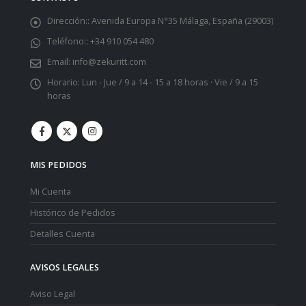
Dirección::
Avenida Europa N°35 Málaga, España (29003)
Teléfono::
+34 910 054 480
Email:
info@zekuritt.com
Horario:
Lun - Jue / 9 a 14 - 15 a 18 horas · Vie / 9 a 15
horas
MIS PEDIDOS
Mi Cuenta
Histórico de Pedidos
Detalles Cuenta
AVISOS LEGALES
Aviso Legal