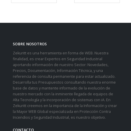
SOBRE NOSOTROS
Zekuritt es una herramienta en forma de WEB. Nuestra
finalidad, es crear Expertos en Seguridad Industrial
aportando información de nuestro Sector: Novedades,
Precios, Documentación, Información Técnica, y una
referencia de consulta permanente para estar actualizado.
Desarrolla tus Presupuestos consultando nuestra enorme
base de datos y mantente informado de la evolución de
nuestro mercado con la inminente llegada de equipos de
Alta Tecnología y la incorporación de sistemas con iA. En
Zekuritt creemos en la importancia de la Información y crear
la Mayor WEB Global especializada en Protección Contra
Incendios y Seguridad Industrial, es nuestro objetivo.
CONTACTO