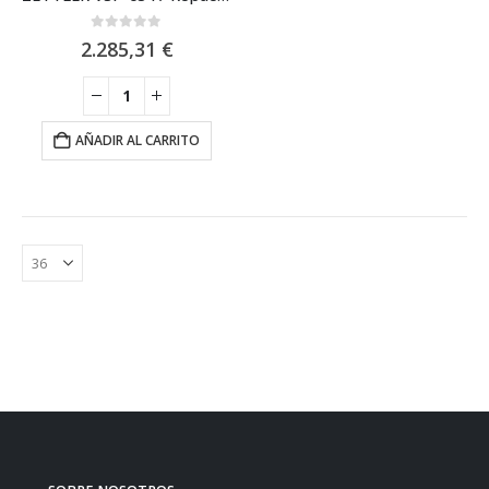
0
out of 5
2.285,31
€
AÑADIR AL CARRITO