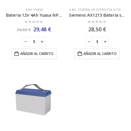
4 AH
,
YUASA
4 AH
,
CENTRAL DE EXTINCIÓN XC10
,
CERB
Batería 12V 4Ah Yuasa NP4-12
Siemens AX1213 Batería sistemas detección contra incendios 12V/4AH
0
out of 5
0
out of 5
El
El
29,48
€
28,50
€
34,69
€
precio
precio
original
actual
era:
es:
34,69 €.
29,48 €.
AÑADIR AL CARRITO
AÑADIR AL CARRITO