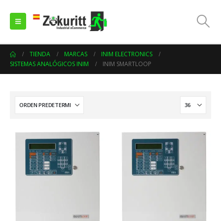
TIENDA
MARCAS
INIM ELECTRONICS
SISTEMAS ANALÓGICOS INIM
INIM SMARTLOOP