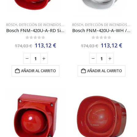
BOSCH
,
DETECCIÓN DE INCENDIOS ALGORÍTMICA BOSCH EN54
BOSCH
,
DETECCIÓN DE INCENDIOS ALGORÍTMICA BOSCH EN54
,
SIRENAS DE INCEND
Bosch FNM-420U-A-RD Sirena Analógica Bosch para Interior, Roja
Bosch FNM-420U-A-WH / Sirena Analógica para Interior, Sonido Ininterrumpible, Color Blanco –
0
out of 5
0
out of 5
El
El
El
El
113,12
€
113,12
€
174,03
€
174,03
€
precio
precio
precio
preci
original
actual
original
actua
era:
es:
era:
es:
174,03 €.
113,12 €.
174,03 €.
113,1
AÑADIR AL CARRITO
AÑADIR AL CARRITO