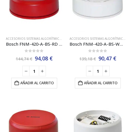
ACCESORIOS SISTEMAS ALGORÍTMICOS BOSCH EN54
,
BASES ANALÓGICAS
,
BOSCH
ACCESORIOS SISTEMAS ALGORÍTMICOS BOSCH EN54
,
DE
Bosch FNM-420-A-BS-RD Base de Detector con Sirena
Bosch FNM-420-A-BS-WH Base de Detector con Sirena
0
out of 5
0
out of 5
El
El
El
El
94,08
€
90,47
€
144,74
€
139,18
€
precio
precio
precio
preci
original
actual
original
actua
era:
es:
era:
es:
144,74 €.
94,08 €.
139,18 €.
90,47 
AÑADIR AL CARRITO
AÑADIR AL CARRITO