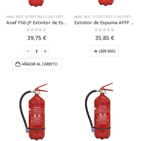
ANAF
,
BEXT
,
EXTINTORES CON CERTIFICACIÓN MARINA MED
ANAF
,
BEXT
,
EXTINTORES CON CERTIFICACIÓN MARINA MED
,
EXTINTORES PORTÁTILES
Anaf FS6-JF Extintor de Espuma AFFF de 6L Especial Cocinas Aluminio 27A-233B-75F
Extintor de Espuma AFFF de 6L 27A-233B (100% Aluminio) Anaf FS6-J
0
out of 5
0
out of 5
39,75
€
35,85
€
LEER MÁS
AÑADIR AL CARRITO