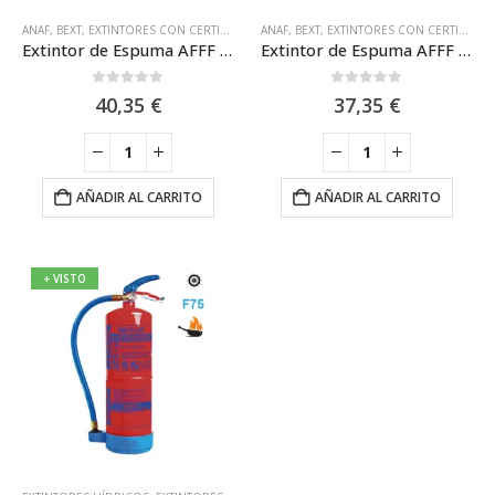
ANAF
,
BEXT
,
EXTINTORES CON CERTIFICACIÓN MARINA MED
ANAF
,
BEXT
,
EXTINTORES CON CERTIFICACIÓN MARINA MED
,
H. ESTANDAR 6L
,
H. SERI
Extintor de Espuma AFFF de 6L con Casco de Aluminio Anaf FS6-LHF
Extintor de Espuma AFFF de 6L Eficacia 27A-233B Anaf FS6-LH
0
out of 5
0
out of 5
40,35
€
37,35
€
AÑADIR AL CARRITO
AÑADIR AL CARRITO
+ VISTO