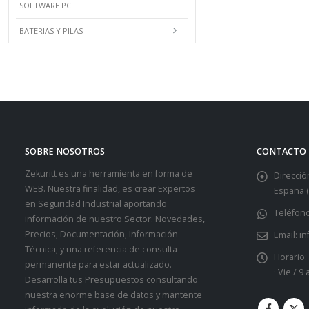
SOFTWARE PCI
BATERIAS Y PILAS
SOBRE NOSOTROS
CONTACTO
Zekuritt es una herramienta en forma de
Dirección
WEB. Nuestra finalidad, es crear Expertos
España (
en Seguridad Industrial aportando
Teléfono
información de nuestro Sector: Novedades,
Precios, Documentación, Información
Email:
in
Técnica, y una referencia de consulta
Horario:
permanente para estar actualizado.
· Vie / 9
Desarrolla tus Presupuestos consultando
nuestra enorme base de datos y mantente