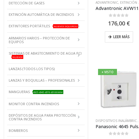
ADVANTRONIC
,
EXTINCIÓN AUTOMÁTICA DE INCENDIOS
DETECCIÓN DE GASES
Advant
EXTINCIÓN AUTOMÁTICA DE INCENDIOS
0
out of 5
176,00
€
EXTINTORES PORTÁTILES
NUEVOS EQUIPOS!
LEER MÁS
ARMARIOS VARIOS – PROTECCIÓN DE
EQUIPOS
SISTEMAS DE ABASTECIMIENTO DE AGUA PCI
NUEVO!
LANZAS (TODOS LOS TIPOS)
+ VISTO
LANZAS Y BOQUILLAS – PROFESIONALES
MANGUERAS
Ø25-Ø45-Ø70-Ø100MM
MONITOR CONTRA INCENDIOS
DEPÓSITOS DE AGUA PARA PROTECCIÓN
CONTRA INCENDIOS
DISPOSITIVOS INALÁMBRICOS PA
Panasonic 4
BOMBEROS
0
out of 5