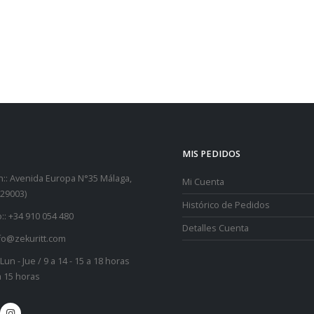
MIS PEDIDOS
::
Avenida Europa N°35 Málaga,
Mi Cuenta
29003)
Histórico de Pedidos
::
+34 910 054 480
Detalles Cuenta
fo@zekuritt.com
Lun - Jue / 9 a 14 - 15 a 18 horas
 a 15 horas