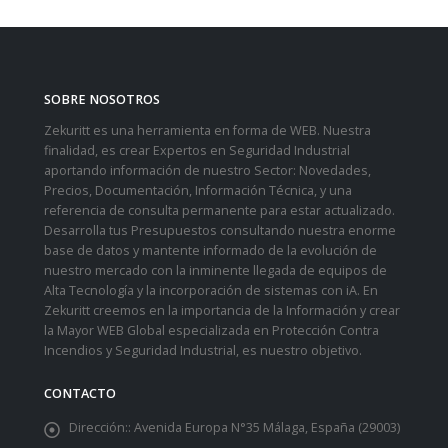
SOBRE NOSOTROS
Zekuritt es una herramienta en forma de WEB. Nuestra
finalidad, es crear Expertos en Seguridad Industrial
aportando información de nuestro Sector: Novedades,
Precios, Documentación, Información Técnica, y una
referencia de consulta permanente para estar actualizado.
Desarrolla tus Presupuestos consultando nuestra enorme
base de datos y mantente informado de la evolución de
nuestro mercado con la inminente llegada de equipos de
Alta Tecnología y la incorporación de sistemas con iA. En
Zekuritt creemos en la importancia de la Información y crear
la Mayor WEB Global especializada en Protección Contra
Incendios y Seguridad Industrial, es nuestro objetivo.
CONTACTO
Dirección::
Avenida Europa N°35 Málaga, España (29003)