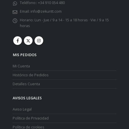
Teléfono::
+34 910 054 480
Email:
info@zekuritt.com
Horario:
Lun - Jue / 9 a 14 - 15 a 18 horas · Vie / 9 a 15
horas
MIS PEDIDOS
Mi Cuenta
Histórico de Pedidos
Detalles Cuenta
AVISOS LEGALES
Aviso Legal
Política de Privacidad
Política de cookies