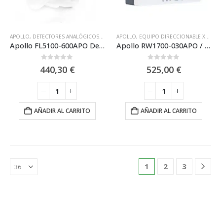
APOLLO
,
DETECTORES ANALÓGICOS
,
EQUIPO DIRECCIONABLE APOLLO DISCOVERY X
APOLLO
,
EQUIPO DIRECCIONABLE XP95 APOLLO
Apollo FL5100-600APO Detector Apollo optico analógico plano linea SOTERIA ‘Dimension’
Apollo RW1700-030APO / Modulo interface Apollo analogico via radio XP95 (inalambrico) REACH
0
out of 5
0
out of 5
440,30
€
525,00
€
AÑADIR AL CARRITO
AÑADIR AL CARRITO
1
2
3