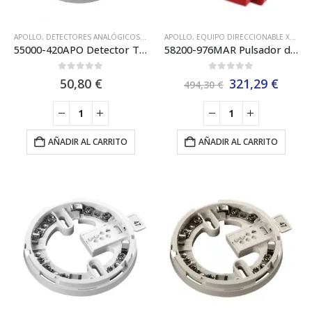
APOLLO
,
DETECTORES ANALÓGICOS
,
EQUIPO DIRECCIONABLE XP95 APOLLO
APOLLO
,
EQUIPO DIRECCIONABLE XP95 APOLLO
,
PROTOC
55000-420APO Detector Térmico (Calor) 55ºc Apollo XP95
58200-976MAR Pulsador de Alarma Analógico Marino XP95 Apollo – Exterior
0
out of 5
0
out of 5
El
El
50,80
€
321,29
€
494,30
€
precio
preci
original
actua
era:
es:
494,30 €.
321,2
AÑADIR AL CARRITO
AÑADIR AL CARRITO