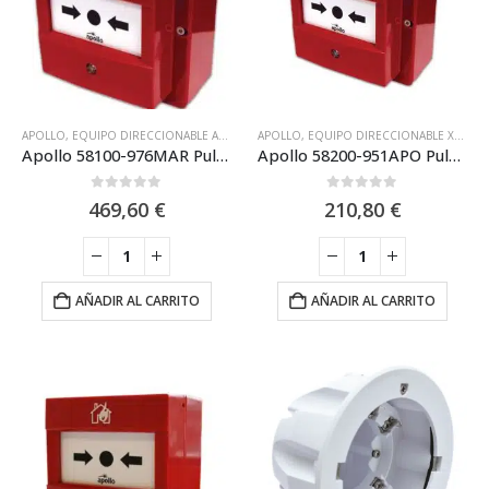
APOLLO
,
EQUIPO DIRECCIONABLE APOLLO DISCOVERY XP95
APOLLO
,
EQUIPO DIRECCIONABLE XP95 APOLLO
,
EQUIPO DIRECCIONABL
Apollo 58100-976MAR Pulsador de alarma analógico de exterior IP67 Discovery Marine (SIL2)
Apollo 58200-951APO Pulsador de Alarma Analógico Exterior XP95
0
out of 5
0
out of 5
469,60
€
210,80
€
AÑADIR AL CARRITO
AÑADIR AL CARRITO