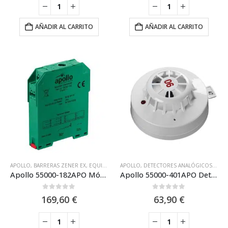
AÑADIR AL CARRITO
AÑADIR AL CARRITO
APOLLO
,
BARRERAS ZENER EX
,
EQUIPO DIRECCIONABLE XP95 APOLLO
APOLLO
,
DETECTORES ANALÓGICOS
,
PROTOCOLO 
,
EQUI
Apollo 55000-182APO Módulo de salida Apollo para sirenas convencionales DIN XP95
Apollo 55000-401APO Detector Termovelocimétrico XP95 90º
0
out of 5
0
out of 5
169,60
€
63,90
€