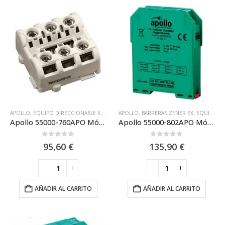
APOLLO
,
EQUIPO DIRECCIONABLE XP95 APOLLO
APOLLO
,
MÓDULOS ANALÓGICOS
,
BARRERAS ZENER EX
,
,
EQUIPO DIRECCIONABLE APOLLO DISCOVERY XP95
PROTOCO
Apollo 55000-760APO Módulo de 1 Entrada mini XP95 Aislador
Apollo 55000-802APO Módulo Apollo de doble aislador, Formato Carril DIN, XP95, Discovery
0
out of 5
0
out of 5
95,60
€
135,90
€
AÑADIR AL CARRITO
AÑADIR AL CARRITO