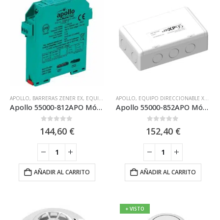
APOLLO
,
BARRERAS ZENER EX
,
EQUIPO DIRECCIONABLE XP95 APOLLO
APOLLO
,
EQUIPO DIRECCIONABLE XP95 APOLLO
,
PROTOCOLO 
Apollo 55000-812APO Módulo Apollo de 1 Zona Convencional en Formato Carril DIN
Apollo 55000-852APO Módulo Controlador de Sirenas Salida Supervisada XP95 Aislador
0
out of 5
0
out of 5
144,60
€
152,40
€
AÑADIR AL CARRITO
AÑADIR AL CARRITO
+ VISTO