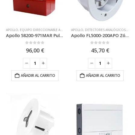
APOLLO
,
EQUIPO DIRECCIONABLE APOLLO DISCOVERY XP95
APOLLO
,
DETECTORES ANALÓGICOS
,
EQUIPO DIRECCIONABL
,
EQUI
Apollo 58200-971MAR Pulsador de Alarma Analógico Marino Interior XP95
Apollo FL5000-200APO Zócalo de montaje Apollo para la gama de detectores ‘Dimensión’
0
out of 5
0
out of 5
96,00
€
45,70
€
AÑADIR AL CARRITO
AÑADIR AL CARRITO