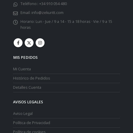
Teléfono::
+34 910 054 480
Email:
info@zekuritt.com
Horario:
Lun - Jue / 9 a 14 - 15 a 18 horas · Vie / 9 a 15
horas
MIS PEDIDOS
Mi Cuenta
Histórico de Pedidos
Detalles Cuenta
AVISOS LEGALES
Aviso Legal
Política de Privacidad
Política de cookies