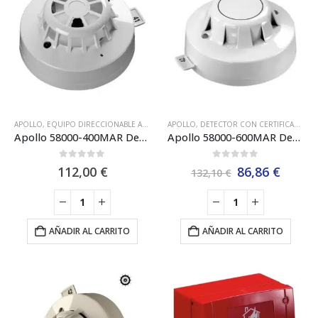
APOLLO
,
EQUIPO DIRECCIONABLE APOLLO DISCOVERY XP95
APOLLO
,
DETECTOR CON CERTIFICACIÓN MARINA
,
EQUIPO DIRECCIONABL
Apollo 58000-400MAR Detector de Calor Discovery Marine XP95
Apollo 58000-600MAR Detector Óptico de Humos Marino DISCOVERY [SIL2]
0
out of 5
0
out of 5
El
El
112,00
€
86,86
€
132,10
€
precio
preci
original
actua
era:
es:
132,10 €.
86,86 
AÑADIR AL CARRITO
AÑADIR AL CARRITO