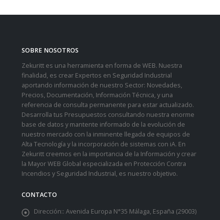
SOBRE NOSOTROS
Zekuritt es una herramienta en forma de WEB. Nuestra
finalidad, es crear Expertos en Seguridad Industrial
aportando información de nuestro Sector: Novedades,
Precios, Documentación, Información Técnica, y una
referencia de consulta permanente para estar actualizado.
Desarrolla tus Presupuestos consultando nuestra enorme
base de datos y mantente informado de la evolución de
nuestro mercado con la inminente llegada de equipos de
Alta Tecnología y la incorporación de sistemas con iA. En
Zekuritt creemos en la importancia de la Información y crear
la Mayor WEB Global especializada en Protección Contra
Incendios y Seguridad Industrial, es nuestro objetivo.
CONTACTO
Dirección::
Avenida Europa N°35 Málaga, España (29003)