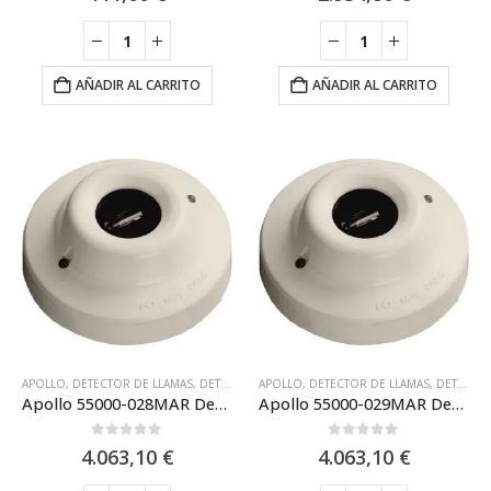
AÑADIR AL CARRITO
AÑADIR AL CARRITO
APOLLO
,
DETECTOR DE LLAMAS
,
DETECTOR DE LLAMAS IR + UV (DUAL)
APOLLO
,
DETECTOR DE LLAMAS
,
DETECTORES 
,
DETECTOR DE LLAMAS IR (INFRARROJO)
Apollo 55000-028MAR Detector de llamas analogico marino (UV/IR2) XP95: montaje en base
Apollo 55000-029MAR Detector Apollo analógico de llama IR3 montado en base XP95
0
out of 5
0
out of 5
4.063,10
€
4.063,10
€