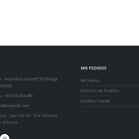
MIS PEDIDOS
::
Avenida Europa N°35 Málaga,
Mi Cuenta
29003)
Histórico de Pedidos
::
+34 910 054 480
Detalles Cuenta
fo@zekuritt.com
Lun - Jue / 9 a 14 - 15 a 18 horas
 a 15 horas