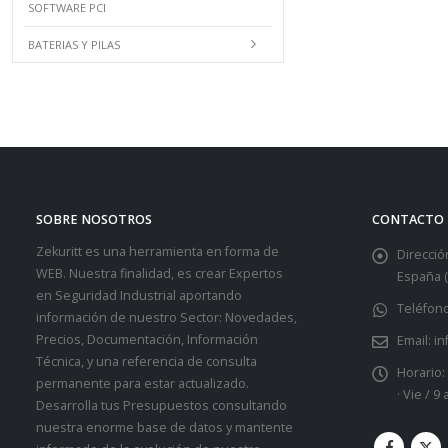
SOFTWARE PCI
BATERIAS Y PILAS
SOBRE NOSOTROS
CONTACTO
Zekuritt es una herramienta en forma de
Dirección
WEB. Nuestra finalidad, es crear Expertos
España (
en Seguridad Industrial aportando
Teléfono
información de nuestro Sector: Novedades,
Precios, Documentación, Información
Email:
in
Técnica, y una referencia de consulta
Horario:
permanente para estar actualizado.
· Vie / 9
Desarrolla tus Presupuestos consultando
nuestra enorme base de datos y mantente