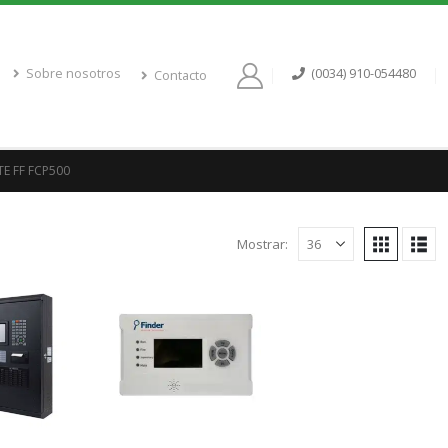
Sobre nosotros
(0034) 910-054480
Contacto
E FF FCP500
Mostrar: