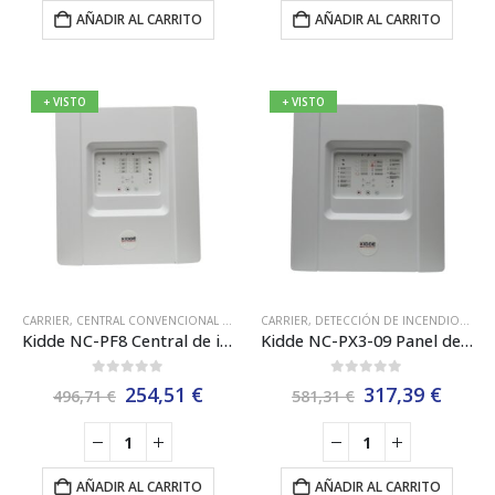
AÑADIR AL CARRITO
AÑADIR AL CARRITO
+ VISTO
+ VISTO
CARRIER
,
CENTRAL CONVENCIONAL 8 ZONAS
CARRIER
,
CENTRALES CONVENCIONALES
,
DETECCIÓN DE INCENDIOS CONVENCIONAL KIDDE
,
DETEC
Kidde NC-PF8 Central de incendios convencional, 8 Zonas
Kidde NC-PX3-09 Panel de extinción de incendios convencional – 3 zonas
0
out of 5
0
out of 5
El
El
El
El
254,51
€
317,39
€
496,71
€
581,31
€
precio
precio
precio
preci
original
actual
original
actua
era:
es:
era:
es:
496,71 €.
254,51 €.
581,31 €.
317,3
AÑADIR AL CARRITO
AÑADIR AL CARRITO