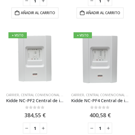
era:
es:
era:
es:
27,51 €.
14,10 €.
226,86 €.
147,4
AÑADIR AL CARRITO
AÑADIR AL CARRITO
+ VISTO
+ VISTO
CARRIER
,
CENTRAL CONVENCIONAL 2 ZONAS
CARRIER
,
CENTRALES CONVENCIONALES
,
CENTRAL CONVENCIONAL 4 ZONAS
,
DETEC
Kidde NC-PF2 Central de incendios convencional, 2 Zonas
Kidde NC-PF4 Central de incendios convencional, 4 Zonas
0
out of 5
0
out of 5
384,55
€
400,58
€