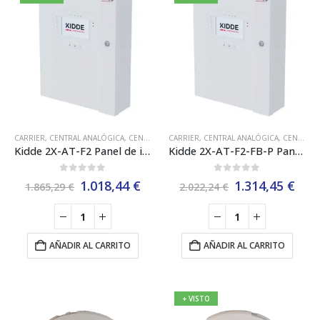
CARRIER
,
CENTRAL ANALÓGICA
,
CENTRAL ANALÓGICA 2 LAZOS
CARRIER
,
CENTRAL ANALÓGICA
,
DETECCIÓN DE INCEN
,
CENTRAL ANALÓGICA 2 LAZOS
Kidde 2X-AT-F2 Panel de incendios direccionable con pantalla táctil, 2 lazos, caja grande
Kidde 2X-AT-F2-FB-P Panel de incendios direccionable con controles de Bomberos y pantalla táctil, 2 lazos.
0
out of 5
0
out of 5
El
El
El
El
1.018,44
€
1.314,45
€
1.865,29
€
2.022,24
€
precio
precio
precio
pre
original
actual
original
act
era:
es:
era:
es:
1.865,29 €.
1.018,44 €.
2.022,24 €.
1.31
AÑADIR AL CARRITO
AÑADIR AL CARRITO
+ VISTO