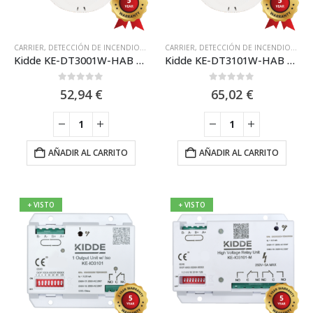
CARRIER
,
DETECCIÓN DE INCENDIOS ANALÓGICA KIDDE
CARRIER
,
DETECCIÓN DE INCENDIOS ANALÓGICA KIDDE
,
DETECTOR DIRECCIONABLE 
Kidde KE-DT3001W-HAB Detector de calor direccionable inteligente serie Excellence
Kidde KE-DT3101W-HAB Detector de calor direccionable inteligente serie Excellence con Aislador.
0
out of 5
0
out of 5
52,94
€
65,02
€
AÑADIR AL CARRITO
AÑADIR AL CARRITO
+ VISTO
+ VISTO