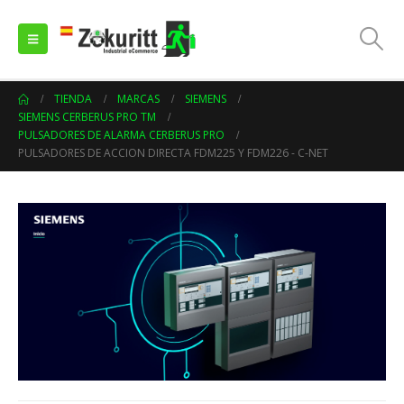
TIENDA
MARCAS
SIEMENS
SIEMENS CERBERUS PRO TM
PULSADORES DE ALARMA CERBERUS PRO
PULSADORES DE ACCION DIRECTA FDM225 Y FDM226 - C-NET