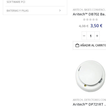
SOFTWARE PCI
ARITECH
,
BASES CONVENCIONALES
BATERIAS Y PILAS
Aritech™ DB702 Base de Detector Con
0
out of 5
El
E
3,50
€
4,38
€
precio
p
original
a
era:
e
4,38 €.
3,
AÑADIR AL CARRIT
ARITECH
,
DETECTORES CONVENCIONALES
Aritech™ DP721RT Detector Óptico-Térmi