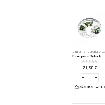
ARITECH
,
DETECTORES ATEX EX
Base para Detectores Intrí
0
out of 5
21,30
€
AÑADIR AL CARRIT