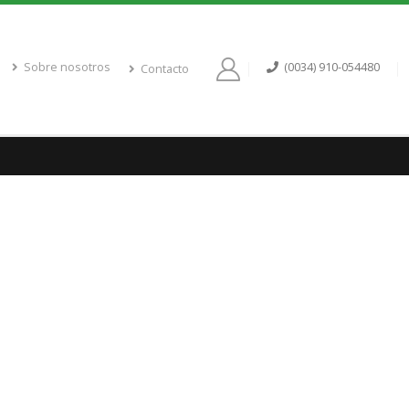
Sobre nosotros
(0034) 910-054480
Contacto