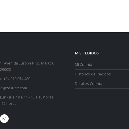
MIS PEDIDOS
::
Avenida Europa N°35 Málaga,
Mi Cuenta
29003)
Histórico de Pedidos
::
+34 910 054 480
Detalles Cuenta
fo@zekuritt.com
Lun - Jue / 9 a 14 - 15 a 18 horas
 a 15 horas