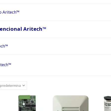
o Aritech™
encional Aritech™
ech™
itech™