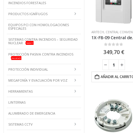
INCENDIOS FORESTALES
PRODUCTOS IGNÍFUGOS
EQUIPOS PCI CON HOMOLOGACIONES
ESPECIALES
ARITECH
,
CENTRAL CONVENCIONAL 8 ZONAS
1X-F8-09 Centr
SISTEMAS CONTRA INCENDIOS – SEGURIDAD
NUCLEAR
NEXT
0
out of 5
349,70
€
PROTECCIÓN PASIVA CONTRA INCENDIOS
NUEVO
PROTECCIÓN INDIVIDUAL
AÑADIR AL CARRIT
MEGAFONÍA Y EVACUACIÓN POR VOZ
HERRAMIENTAS
LINTERNAS
ALUMBRADO DE EMERGENCIA
SISTEMAS CCTV