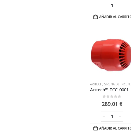
AÑADIR AL CARRIT
ARITECH
,
SIRENA DE INCENDIO CONVENCIONAL
Aritech™ TCC-000
0
out of 5
289,01
€
AÑADIR AL CARRIT