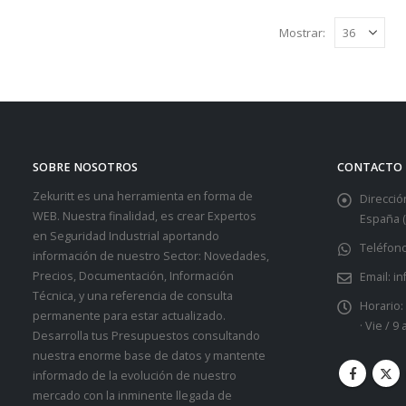
Mostrar:
SOBRE NOSOTROS
CONTACTO
Zekuritt es una herramienta en forma de
Dirección
WEB. Nuestra finalidad, es crear Expertos
España (
en Seguridad Industrial aportando
Teléfono
información de nuestro Sector: Novedades,
Precios, Documentación, Información
Email:
in
Técnica, y una referencia de consulta
Horario:
permanente para estar actualizado.
· Vie / 9
Desarrolla tus Presupuestos consultando
nuestra enorme base de datos y mantente
informado de la evolución de nuestro
mercado con la inminente llegada de