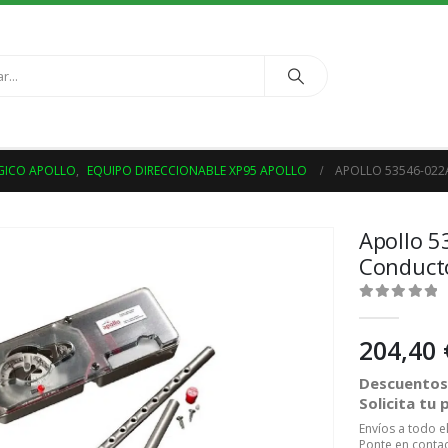
GICO APOLLO
,
EQUIPO DIRECCIONABLE XP95 APOLLO
APOLLO 53546-02
Apollo 
Conduct
0
out of 5
204,40
Descuentos 
Solicita tu
Envíos a todo 
Ponte en contac