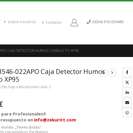
Sobre nosotros
(0034) 910-054480
Contacto
2APO CAJA DETECTOR HUMOS CONDUCTO XP95
53546-022APO Caja Detector Humos
o XP95
( No hay valoraciones aún. )
€
para Profesionales!!
 presupuesto en
info@zekuritt.com
el mundo. ¿Tienes dudas?
to con nosotros. Escríbenos.