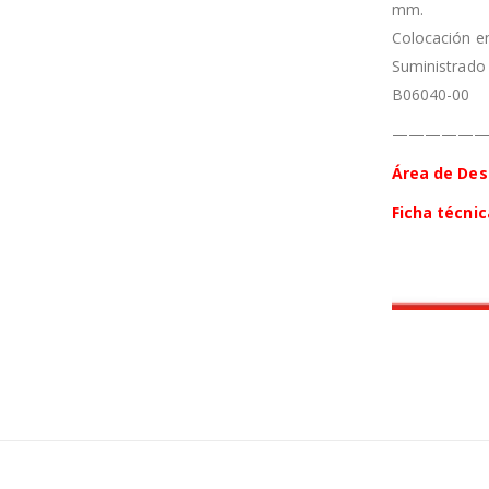
mm.
Colocación en
Suministrado 
B06040-00
—————
Área de De
Ficha técni