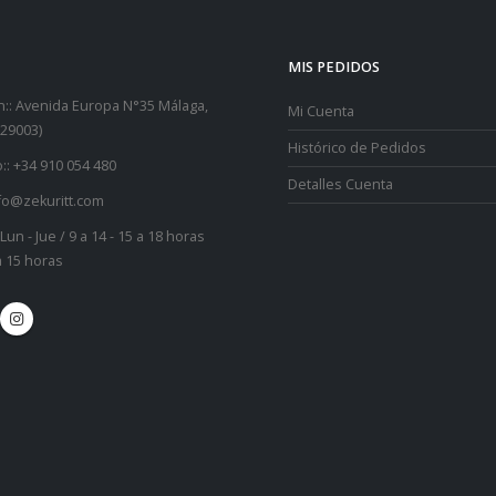
MIS PEDIDOS
::
Avenida Europa N°35 Málaga,
Mi Cuenta
29003)
Histórico de Pedidos
::
+34 910 054 480
Detalles Cuenta
fo@zekuritt.com
Lun - Jue / 9 a 14 - 15 a 18 horas
 a 15 horas