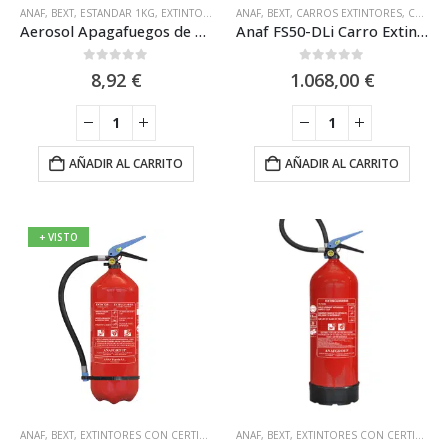
ANAF
,
BEXT
,
ESTANDAR 1KG
,
EXTINTORES DE POLVO SERIE MARINA
ANAF
,
BEXT
,
CARROS EXTINTORES
,
EXTINTORES PORT
,
CARROS EXTINTORES CON CERTIFICACIÓN UNE -EN 1866
Aerosol Apagafuegos de Alta Eficacia 5A-21B-5F – Anaf AD6 C
Anaf FS50-DLi Carro Extintor para Fuegos de Litio de 50L
0
out of 5
0
out of 5
8,92
€
1.068,00
€
AÑADIR AL CARRITO
AÑADIR AL CARRITO
+ VISTO
ANAF
,
BEXT
,
EXTINTORES CON CERTIFICACIÓN MARINA MED
ANAF
,
BEXT
,
EXTINTORES CON CERTIFICACIÓN MARINA MED
,
EXTINTORES PORTÁTILES