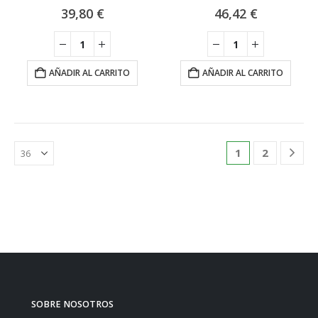
0
out of 5
0
out of 5
39,80
€
46,42
€
AÑADIR AL CARRITO
AÑADIR AL CARRITO
1
2
SOBRE NOSOTROS