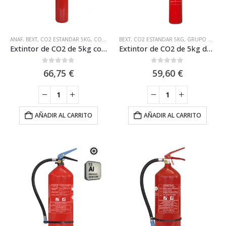
ANAF
,
BEXT
,
CO2 ESTANDAR 5KG
,
CO2 MARINA 5KG
BEXT
,
CO2 ESTANDAR 5KG
,
EXTINTORES CON CERTIFICACIÓN
,
GRUPO DE INCENDIOS
Extintor de CO2 de 5kg con Casco de Acero y Eficacia 89B Anaf CS5-AB
Extintor de CO2 de 5kg de Carga GI BILI5
0
out of 5
0
out of 5
66,75
€
59,60
€
AÑADIR AL CARRITO
AÑADIR AL CARRITO