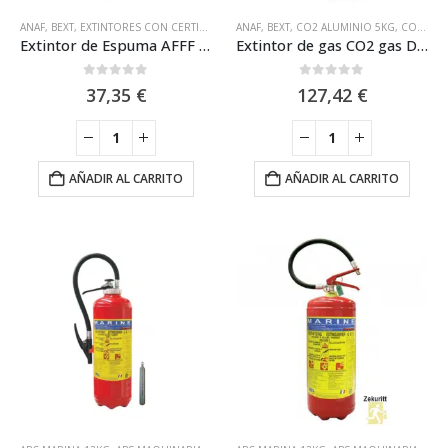
ANAF
,
BEXT
,
EXTINTORES CON CERTIFICACIÓN MARINA MED
ANAF
,
BEXT
,
CO2 ALUMINIO 5KG
,
H. ESTANDAR 6L
,
,
CO2 ESTANDAR 5KG
H. SERI
Extintor de Espuma AFFF de 6L Eficacia 27A-233B Anaf FS6-LH
Extintor de gas CO2 gas Dióxido Carbono de 5kg con Casco Aluminio y Eficacia 89B Anaf CS5-AM
0
out of 5
0
out of 5
37,35
€
127,42
€
AÑADIR AL CARRITO
AÑADIR AL CARRITO