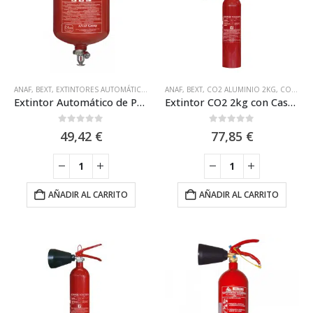
ANAF
,
BEXT
,
EXTINTORES AUTOMÁTICOS DE POLVO
ANAF
,
BEXT
,
CO2 ALUMINIO 2KG
,
CO2 ESTANDAR 2KG
Extintor Automático de Polvo de 6 kg ABC Anaf PS6-AS
Extintor CO2 2kg con Casco 100% Aluminio Anaf CS2-AM
0
out of 5
0
out of 5
49,42
€
77,85
€
AÑADIR AL CARRITO
AÑADIR AL CARRITO