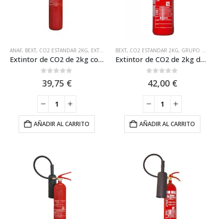
ANAF
,
BEXT
,
CO2 ESTANDAR 2KG
,
EXTINTORES CON CERTIFICACIÓN MARINA MED
BEXT
,
CO2 ESTANDAR 2KG
,
GRUPO DE INCENDIOS
,
EXT
Extintor de CO2 de 2kg con Casco de Acero y Eficacia 34B Anaf CS2-AB
Extintor de CO2 de 2kg de Carga GI BILI2
0
out of 5
0
out of 5
39,75
€
42,00
€
AÑADIR AL CARRITO
AÑADIR AL CARRITO