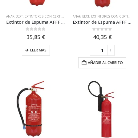
ANAF
,
BEXT
,
EXTINTORES CON CERTIFICACIÓN MARINA MED
ANAF
,
BEXT
,
EXTINTORES CON CERTIFICACIÓN MARINA MED
,
EXTINTORES HÍDRICOS
,
Extintor de Espuma AFFF de 6L 27A-233B (100% Aluminio) Anaf FS6-J
Extintor de Espuma AFFF de 6L con Casco de Aluminio Anaf FS6-LHF
0
out of 5
0
out of 5
35,85
€
40,35
€
LEER MÁS
AÑADIR AL CARRITO