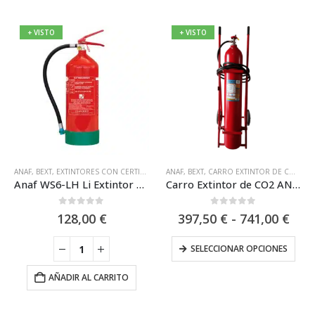
+ VISTO
+ VISTO
Este
ANAF
,
BEXT
,
EXTINTORES CON CERTIFICACIÓN MARINA MED
ANAF
,
BEXT
,
CARRO EXTINTOR DE CO2
,
EXTINTORES PARA FUEGO
,
CA
producto
Anaf WS6-LH Li Extintor para Fuegos de Litio de 6L Eficacia 34A Aluminio
Carro Extintor de CO2 ANAF-CS
tiene
múltiples
0
out of 5
0
out of 5
Ran
128,00
€
397,50
€
-
741,00
€
variantes.
de
Las
prec
Este
SELECCIONAR OPCIONES
opciones
des
prod
se
397,
tiene
pueden
AÑADIR AL CARRITO
has
múlt
elegir
741,
varia
en
Las