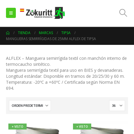
TIENDA
MARCAS
TIPSA
MANGUERAS SEMIRRÍGIDAS DE 25MM ALFLEX DE TIPSA
ALFLEX – Manguera semirrígida textil con manchón interno de
termocaucho sintético.
Manguera semirrígida textil para uso en BIES y devanaderas.
Longitud estándar: Disponible en tramos de 20/25/30 y 60 m.
Temperatura: -20ºC a +60ºC / Certificada según Norma EN
694.
+ VISTO
+ VISTO