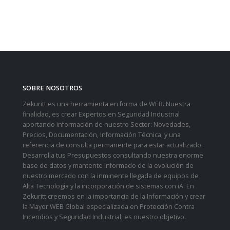
SOBRE NOSOTROS
Zekuritt es una herramienta en forma de WEB. Nuestra
finalidad, es crear Expertos en Seguridad Industrial
aportando información de nuestro Sector: Novedades,
Precios, Documentación, Información Técnica, y una
referencia de consulta permanente para estar actualizado.
Desarrolla tus Presupuestos consultando nuestra enorme
base de datos y mantente informado de la evolución de
nuestro mercado con la inminente llegada de equipos de
Alta Tecnología y la incorporación de sistemas con iA. En
Zekuritt creemos en la importancia de la Información y crear
la Mayor WEB Global especializada en Protección Contra
Incendios y Seguridad Industrial, es nuestro objetivo.