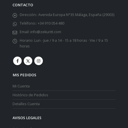
CONTACTO
Dirección::
Avenida Europa N°35 Málaga, España (29003)
Teléfono::
+34 910 054 480
Email:
info@zekuritt.com
Horario:
Lun - Jue / 9 a 14 - 15 a 18 horas · Vie / 9 a 15
horas
MIS PEDIDOS
Mi Cuenta
Histórico de Pedidos
Detalles Cuenta
AVISOS LEGALES