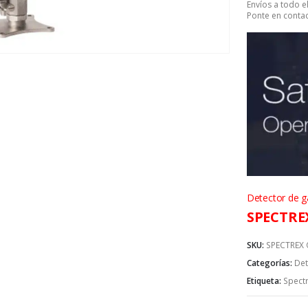
Envíos a todo 
Ponte en contac
Detector de g
SPECTREX
SKU:
SPECTREX 
Categorías:
Det
Etiqueta:
Spect