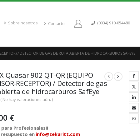
Sobre nosotros
(0034) 910-054480
Contacto
ECEPTOR) / DETECTOR DE GAS DE RUTA ABIERTA DE HIDROCARBUROS SAFEYE
X Quasar 902 QT-QR (EQUIPO
SOR-RECEPTOR) / Detector de gas
abierta de hidrocarburos SafEye
( No hay valoraciones aún. )
,00
€
para Profesionales!!
 presupuesto en
info@zekuritt.com