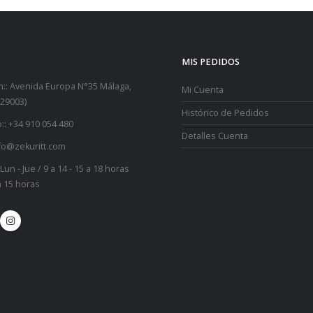
MIS PEDIDOS
::
Avenida Europa N°35 Málaga,
Mi Cuenta
29003)
Histórico de Pedidos
::
+34 910 054 480
Detalles Cuenta
fo@zekuritt.com
Lun - Jue / 9 a 14 - 15 a 18 horas
 a 15 horas