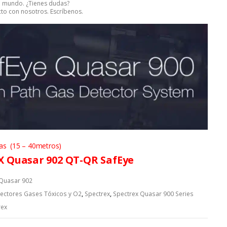
el mundo. ¿Tienes dudas?
to con nosotros. Escríbenos.
as (15 – 40metros)
 Quasar 902 QT-QR SafEye
Quasar 902
ectores Gases Tóxicos y O2
,
Spectrex
,
Spectrex Quasar 900 Series
rex