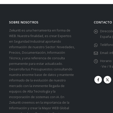
SOBRE NOSOTROS
CONTACTO
Zekuritt es una herramienta en forma de
Dirección
WEB. Nuestra finalidad, es crear Expertos
España (
en Seguridad Industrial aportando
Teléfono
información de nuestro Sector: Novedades,
Precios, Documentación, Información
Email:
in
Técnica, y una referencia de consulta
Horario:
permanente para estar actualizado.
· Vie / 9
Desarrolla tus Presupuestos consultando
nuestra enorme base de datos y mantente
informado de la evolución de nuestro
mercado con la inminente llegada de
equipos de Alta Tecnología y la
incorporación de sistemas con iA. En
Zekuritt creemos en la importancia de la
Información y crear la Mayor WEB Global