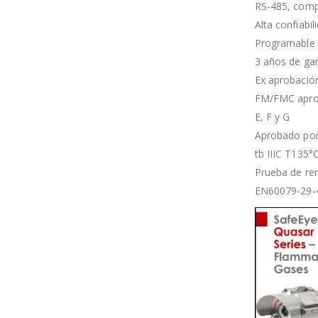
RS-485, comp
Alta confiab
Programable 
3 años de gar
Ex aprobación
FM/FMC aproba
E, F y G
Aprobado por 
tb IIIC T135°
Prueba de re
EN60079-29-