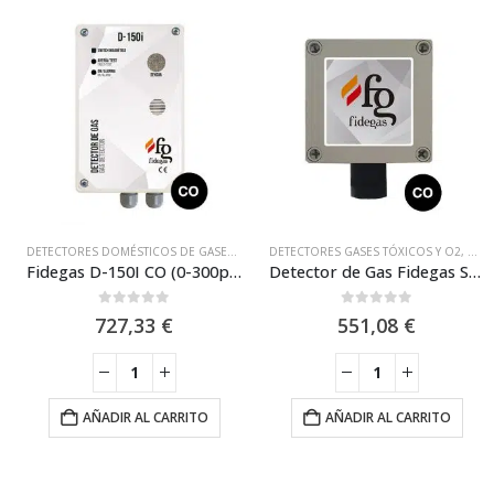
DETECTORES DOMÉSTICOS DE GASES FIDEGAS
DETECTORES GASES TÓXICOS Y O2
,
DETECTORES GASES TÓXICOS Y O2
,
DET
,
Fidegas D-150I CO (0-300ppm) Detector de Gas Autónomo 110-230 VAC
Detector de Gas Fidegas S/2-T1 ABS 12-24 VDC / CO (0-300 ppm)
0
out of 5
0
out of 5
727,33
€
551,08
€
AÑADIR AL CARRITO
AÑADIR AL CARRITO