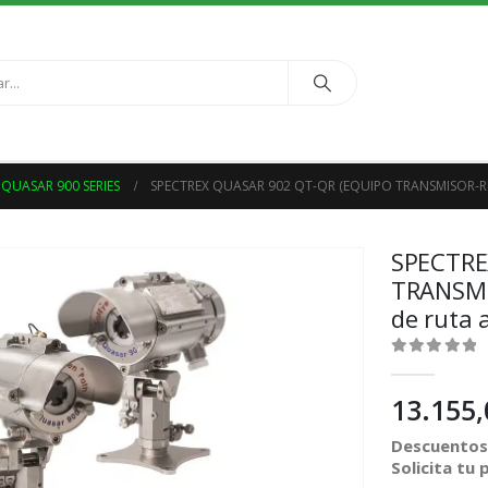
 QUASAR 900 SERIES
SPECTREX QUASAR 902 QT-QR (EQUIPO TRANSMISOR-R
SPECTRE
TRANSMI
de ruta 
0
out of 5
13.155
Descuentos 
Solicita tu