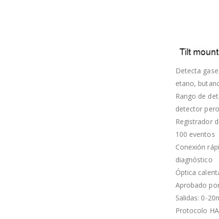
Detecta gases
etano, butano
Rango de det
detector pero
Registrador d
100 eventos
Conexión ráp
diagnóstico
Óptica calen
Aprobado por
Salidas: 0-2
Protocolo HA