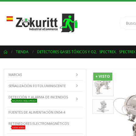
TIENDA
DETECTORES GASES TÓXICOS Y O2
,
SPECTREX
,
SPECTREX
MARCAS
+ VISTO
SEÑALIZACIÓN FOTOLUMINISCENTE
DETECCIÓN Y ALARMA DE INCENDIOS
NUEVOS EQUIPOS!!
FUENTES DE ALIMENTACIÓN EN54-4
RETENEDORES ELECTROMAGNÉTICOS
NEW AREA