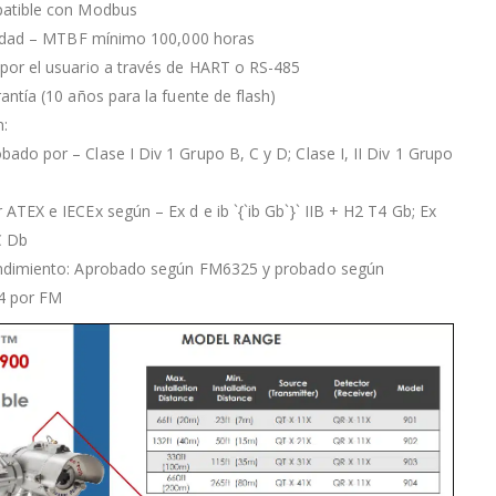
atible con Modbus
ilidad – MTBF mínimo 100,000 horas
por el usuario a través de HART o RS-485
antía (10 años para la fuente de flash)
:
do por – Clase I Div 1 Grupo B, C y D; Clase I, II Div 1 Grupo
ATEX e IECEx según – Ex d e ib `{`ib Gb`}` IIB + H2 T4 Gb; Ex
C Db
ndimiento: Aprobado según FM6325 y probado según
4 por FM