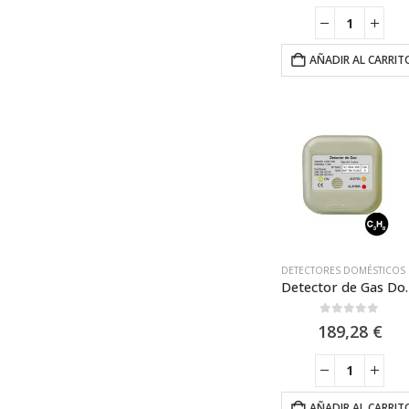
AÑADIR AL CARRIT
DETEC
Detector de Gas Domestico Fi
0
out of 5
189,28
€
AÑADIR AL CARRIT