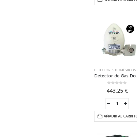
DETEC
Detector de Gas Domestico Fidega
0
out of 5
443,25
€
AÑADIR AL CARRIT