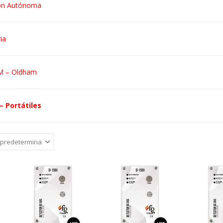
ión Autónoma
ia
M – Oldham
– Portátiles