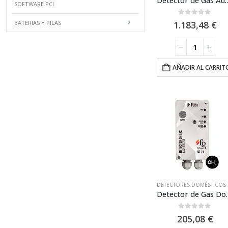
SOFTWARE PCI
0
out of 5
BATERIAS Y PILAS
1.183,48
€
AÑADIR AL CARRIT
DETEC
Detector de Gas Domestico 
0
out of 5
205,08
€