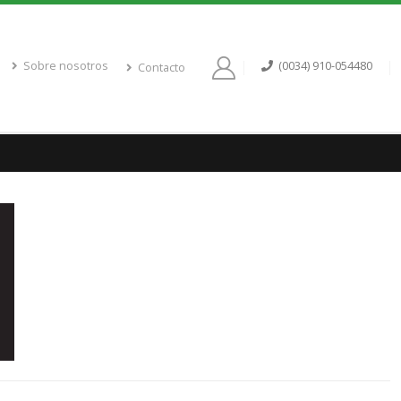
Sobre nosotros
(0034) 910-054480
Contacto