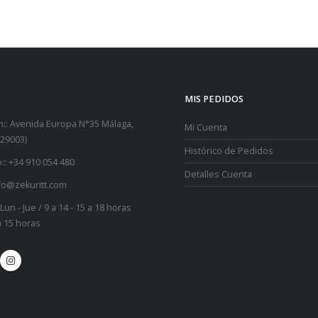
MIS PEDIDOS
::
Avenida Europa N°35 Málaga,
Mi Cuenta
29003)
Histórico de Pedidos
::
+34 910 054 480
Detalles Cuenta
fo@zekuritt.com
Lun - Jue / 9 a 14 - 15 a 18 horas
 a 15 horas