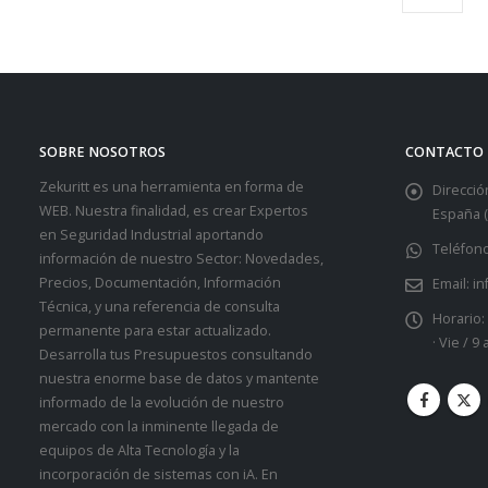
SOBRE NOSOTROS
CONTACTO
Zekuritt es una herramienta en forma de
Dirección
WEB. Nuestra finalidad, es crear Expertos
España (
en Seguridad Industrial aportando
Teléfono
información de nuestro Sector: Novedades,
Precios, Documentación, Información
Email:
in
Técnica, y una referencia de consulta
Horario:
permanente para estar actualizado.
· Vie / 9
Desarrolla tus Presupuestos consultando
nuestra enorme base de datos y mantente
informado de la evolución de nuestro
mercado con la inminente llegada de
equipos de Alta Tecnología y la
incorporación de sistemas con iA. En