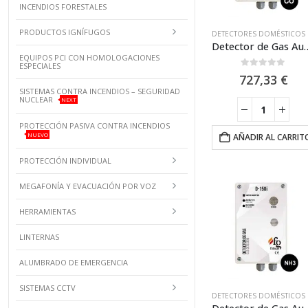
INCENDIOS FORESTALES
PRODUCTOS IGNÍFUGOS
DETEC
Detector de Gas Autónomo CO (0-300p
EQUIPOS PCI CON HOMOLOGACIONES
ESPECIALES
0
out of 5
727,33
€
SISTEMAS CONTRA INCENDIOS – SEGURIDAD
NUCLEAR
NEXT
PROTECCIÓN PASIVA CONTRA INCENDIOS
NUEVO
AÑADIR AL CARRIT
PROTECCIÓN INDIVIDUAL
MEGAFONÍA Y EVACUACIÓN POR VOZ
HERRAMIENTAS
LINTERNAS
ALUMBRADO DE EMERGENCIA
SISTEMAS CCTV
DETEC
Detector de Gas Autónomo NH3 (0-100 o 0-