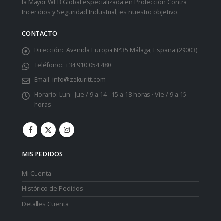
la Mayor WEB Global especializada en Protección Contra
Incendios y Seguridad Industrial, es nuestro objetivo.
CONTACTO
Dirección::
Avenida Europa N°35 Málaga, España (29003)
Teléfono::
+34 910 054 480
Email:
info@zekuritt.com
Horario:
Lun - Jue / 9 a 14 - 15 a 18 horas · Vie / 9 a 15
horas
MIS PEDIDOS
Mi Cuenta
Histórico de Pedidos
Detalles Cuenta