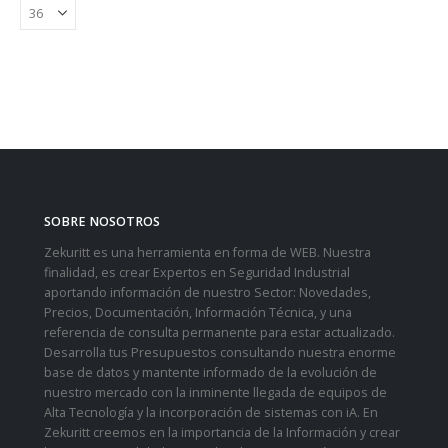
SOBRE NOSOTROS
Zekuritt es una herramienta en forma de WEB. Nuestra
finalidad, es crear Expertos en Seguridad Industrial
aportando información de nuestro Sector: Novedades,
Precios, Documentación, Información Técnica, y una
referencia de consulta permanente para estar actualizado.
Desarrolla tus Presupuestos consultando nuestra enorme
base de datos y mantente informado de la evolución de
nuestro mercado con la inminente llegada de equipos de
Alta Tecnología y la incorporación de sistemas con iA. En
Zekuritt creemos en la importancia de la Información y crear