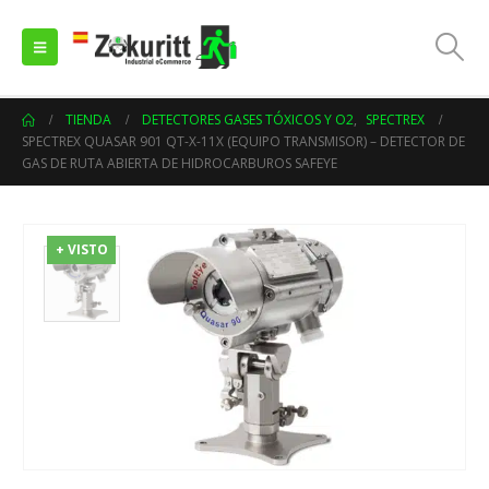
TIENDA
DETECTORES GASES TÓXICOS Y O2
,
SPECTREX
SPECTREX QUASAR 901 QT-X-11X (EQUIPO TRANSMISOR) – DETECTOR DE
GAS DE RUTA ABIERTA DE HIDROCARBUROS SAFEYE
+ VISTO