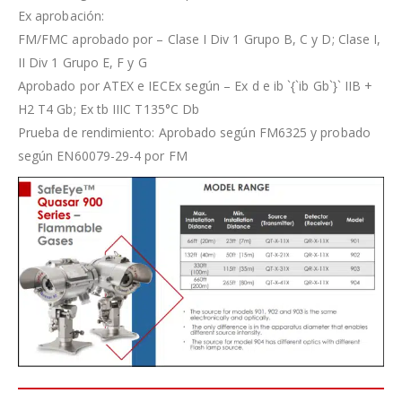
Ex aprobación:
FM/FMC aprobado por – Clase I Div 1 Grupo B, C y D; Clase I,
II Div 1 Grupo E, F y G
Aprobado por ATEX e IECEx según – Ex d e ib `{`ib Gb`}` IIB +
H2 T4 Gb; Ex tb IIIC T135°C Db
Prueba de rendimiento: Aprobado según FM6325 y probado
según EN60079-29-4 por FM