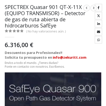
SPECTREX Quasar 901 QT-X-11X
(EQUIPO TRANSMISOR) – Detector
de gas de ruta abierta de
hidrocarburos SafEye
( No hay valoraciones aún. )
0
out of 5
6.316,00
€
Descuentos para Profesionales!!
Solicita tu presupuesto en
info@zekuritt.com
Envíos a todo el mundo. ¿Tienes dudas?
Ponte en contacto con nosotros. Escríbenos.