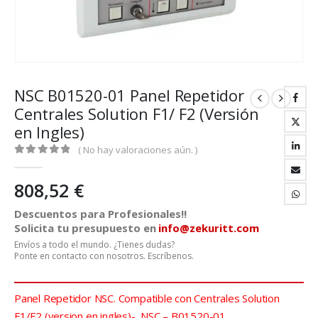
NSC B01520-01 Panel Repetidor
Centrales Solution F1/ F2 (Versión
en Ingles)
( No hay valoraciones aún. )
0
out of 5
808,52
€
Descuentos para Profesionales!!
Solicita tu presupuesto en
info@zekuritt.com
Envíos a todo el mundo. ¿Tienes dudas?
Ponte en contacto con nosotros. Escríbenos.
Panel Repetidor NSC. Compatible con Centrales Solution
F1/F2 (version en ingles)- NSC – B01520-01