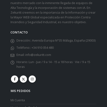
nuestro mercado con la inminente llegada de equipos de
Alta Tecnología y la incorporación de sistemas con iA. En
Zekuritt creemos en la importancia de la Información y crear
la Mayor WEB Global especializada en Protección Contra
Incendios y Seguridad Industrial, es nuestro objetivo.
CONTACTO
Dirección::
Avenida Europa N°35 Málaga, España (29003)
Teléfono::
+34 910 054 480
Email:
info@zekuritt.com
Horario:
Lun - Jue / 9 a 14 - 15 a 18 horas · Vie / 9 a 15
horas
MIS PEDIDOS
Mi Cuenta