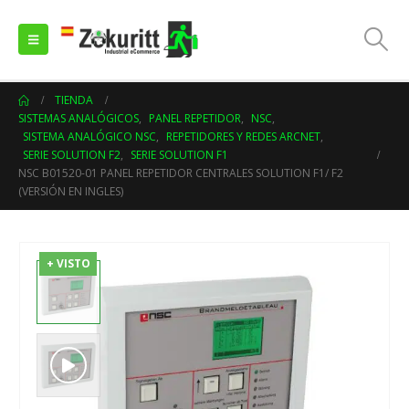
TIENDA
SISTEMAS ANALÓGICOS
,
PANEL REPETIDOR
,
NSC
,
SISTEMA ANALÓGICO NSC
,
REPETIDORES Y REDES ARCNET
,
SERIE SOLUTION F2
,
SERIE SOLUTION F1
NSC B01520-01 PANEL REPETIDOR CENTRALES SOLUTION F1/ F2
(VERSIÓN EN INGLES)
+ VISTO