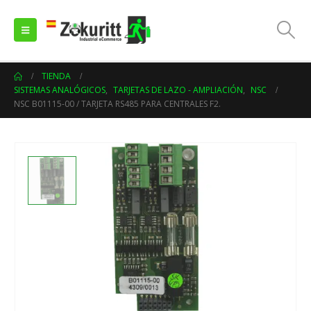
TIENDA
SISTEMAS ANALÓGICOS
,
TARJETAS DE LAZO - AMPLIACIÓN
,
NSC
NSC B01115-00 / TARJETA RS485 PARA CENTRALES F2.