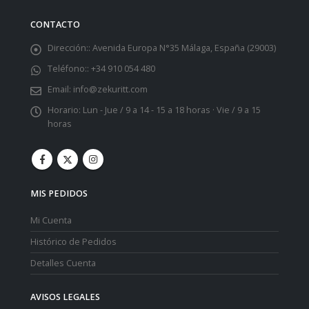
CONTACTO
Dirección::
Avenida Europa N°35 Málaga, España (29003)
Teléfono::
+34 910 054 480
Email:
info@zekuritt.com
Horario:
Lun - Jue / 9 a 14 - 15 a 18 horas · Vie / 9 a 15
horas
MIS PEDIDOS
Mi Cuenta
Histórico de Pedidos
Detalles Cuenta
AVISOS LEGALES