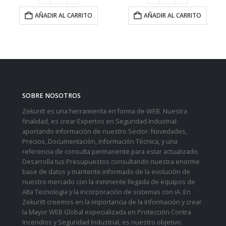
AÑADIR AL CARRITO
AÑADIR AL CARRITO
SOBRE NOSOTROS
Zekuritt es una herramienta en forma de WEB. Nuestra
finalidad, es crear Expertos en Seguridad Industrial
aportando información de nuestro Sector: Novedades,
Precios, Documentación, Información Técnica, y una
referencia de consulta permanente para estar actualizado.
Desarrolla tus Presupuestos consultando nuestra enorme
base de datos y mantente informado de la evolución de
nuestro mercado con la inminente llegada de equipos de
Alta Tecnología y la incorporación de sistemas con iA. En
Zekuritt creemos en la importancia de la Información y crear
la Mayor WEB Global especializada en Protección Contra
Incendios y Seguridad Industrial, es nuestro objetivo.