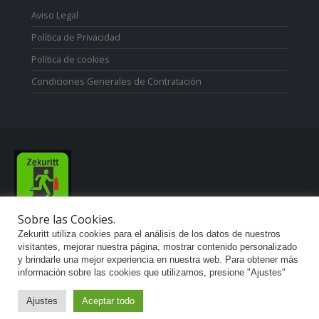
Aviso Legal
Política de Privacidad
Política de cookies
Condiciones Generales de Contratación
Sobre las Cookies.
Zekuritt TM; Copyright 2021. Derechos Reservados.
Zekuritt utiliza cookies para el análisis de los datos de nuestros
visitantes, mejorar nuestra página, mostrar contenido personalizado
y brindarle una mejor experiencia en nuestra web. Para obtener más
información sobre las cookies que utilizamos, presione "Ajustes"
Ajustes
Aceptar todo