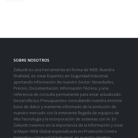
SOBRE NOSOTROS
Zekuritt es una herramienta en forma de WEB. Nuestra
finalidad, es crear Expertos en Seguridad Industrial
aportando información de nuestro Sector: Novedades,
Precios, Documentación, Información Técnica, y una
referencia de consulta permanente para estar actualizado.
Desarrolla tus Presupuestos consultando nuestra enorme
base de datos y mantente informado de la evolución de
nuestro mercado con la inminente llegada de equipos de
Alta Tecnología y la incorporación de sistemas con iA. En
Zekuritt creemos en la importancia de la Información y crear
la Mayor WEB Global especializada en Protección Contra
Incendios y Seguridad Industrial, es nuestro objetivo.