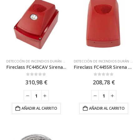
DETECCIÓN DE INCENDIOS DURÁN ELECTRÓNICA
,
DURAN ELECTRÓNICA
,
FIRECLASS
DETECCIÓN DE INCENDIOS DURÁN ELECTRÓNICA
,
Fireclass FC445CAV Sirena con Flash VAD exterior analógica de pared. Certif. EN54-3, EN54-17. Roja. IP55
Fireclass FC445SR Sirena de Pared Direccionable de 16 Tonos. Roja IP55
0
out of 5
0
out of 5
310,98
€
208,78
€
AÑADIR AL CARRITO
AÑADIR AL CARRITO