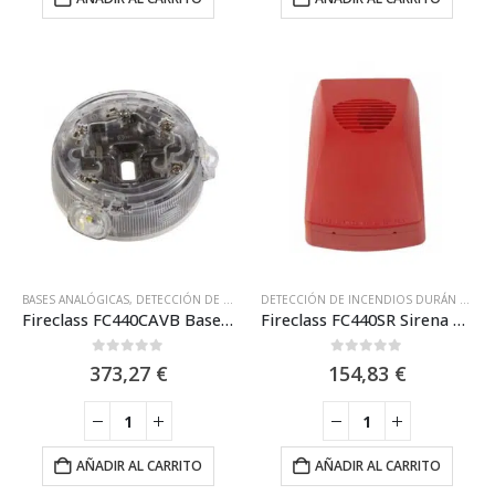
BASES ANALÓGICAS
,
DETECCIÓN DE INCENDIOS DURÁN ELECTRÓNICA
,
DURAN ELEC
DETECCIÓN DE INCENDIOS DURÁN ELECTRÓNICA
Fireclass FC440CAVB Base Sirena con Flash VAD interior analógica de pared. Certif. EN54-3, EN54-17. Roja. IP21C
Fireclass FC440SR Sirena de Pared Direccionable de 16 Tonos. Roja
0
out of 5
0
out of 5
373,27
€
154,83
€
AÑADIR AL CARRITO
AÑADIR AL CARRITO