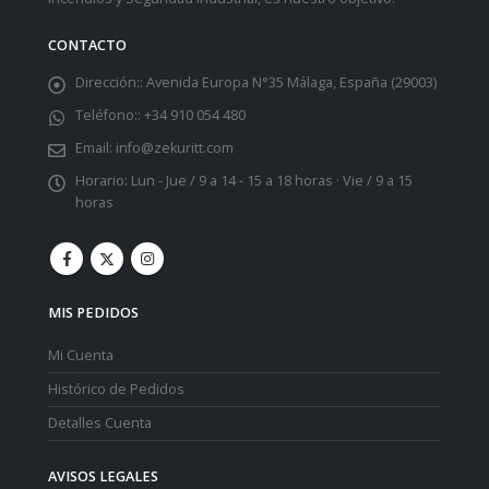
CONTACTO
Dirección::
Avenida Europa N°35 Málaga, España (29003)
Teléfono::
+34 910 054 480
Email:
info@zekuritt.com
Horario:
Lun - Jue / 9 a 14 - 15 a 18 horas · Vie / 9 a 15
horas
MIS PEDIDOS
Mi Cuenta
Histórico de Pedidos
Detalles Cuenta
AVISOS LEGALES