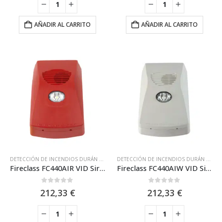
AÑADIR AL CARRITO
AÑADIR AL CARRITO
DETECCIÓN DE INCENDIOS DURÁN ELECTRÓNICA
,
DURAN ELECTRÓNICA
,
FIRECLASS
DETECCIÓN DE INCENDIOS DURÁN ELECTRÓNICA
,
Fireclass FC440AIR VID Sirena con Flash VID interior analógica de pared. Certif. EN54-3, EN54-17. Roja. IP21
Fireclass FC440AIW VID Sirena con Flash VID interior analógica de pared. Certif. EN54-3, EN54-17. Blanca. IP21
0
out of 5
0
out of 5
212,33
€
212,33
€