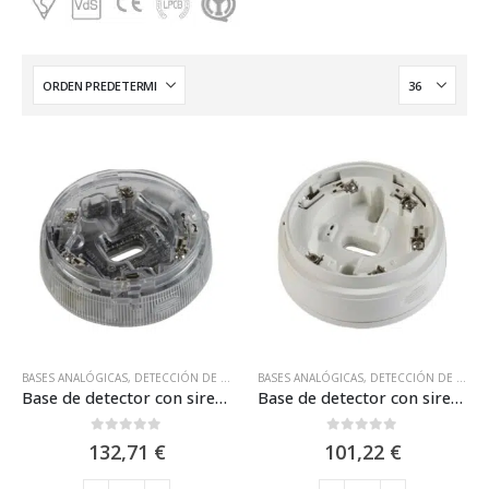
BASES ANALÓGICAS
,
DETECCIÓN DE INCENDIOS DURÁN ELECTRÓNICA
BASES ANALÓGICAS
,
DETECCIÓN DE INCENDIOS DURÁN ELECTRÓNICA
,
DURAN ELEC
Base de detector con sirena y VID con aislador / Duran Electrónica FC440AIB
Base de detector con sirena, incluye aislador. Certif. EN54-3, EN54-17 FireClass FC440SB
0
out of 5
0
out of 5
132,71
€
101,22
€