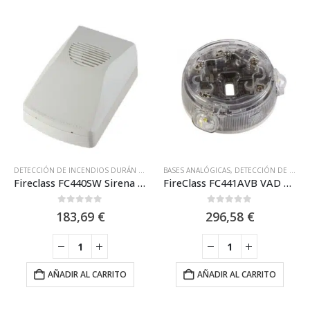
DETECCIÓN DE INCENDIOS DURÁN ELECTRÓNICA
BASES ANALÓGICAS
,
DURAN ELECTRÓNICA
,
DETECCIÓN DE INCENDIOS DURÁN ELECTRÓNICA
,
FIRECLASS
,
Fireclass FC440SW Sirena de Pared Direccionable de 16 Tonos. Blanca
FireClass FC441AVB VAD Sirena de Base Direccionable con Lanza destellos y VAD
0
out of 5
0
out of 5
183,69
€
296,58
€
AÑADIR AL CARRITO
AÑADIR AL CARRITO