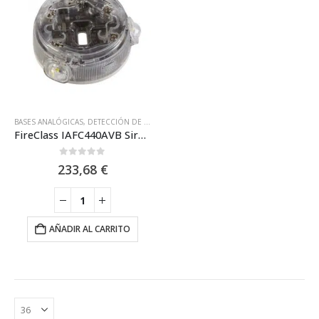
BASES ANALÓGICAS
,
DETECCIÓN DE INCENDIOS DURÁN ELECTRÓNICA
,
DURAN ELEC
FireClass IAFC440AVB Sirena de base Direccionable con Lanza destellos y VAD
0
out of 5
233,68
€
AÑADIR AL CARRITO