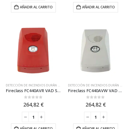
AÑADIR AL CARRITO
AÑADIR AL CARRITO
DETECCIÓN DE INCENDIOS DURÁN ELECTRÓNICA
,
DURAN ELECTRÓNICA
,
FIRECLASS
DETECCIÓN DE INCENDIOS DURÁN ELECTRÓNICA
,
Fireclass FC440AVR VAD Sirena + Flash (VAD) de Pared, Direccionable de 16 Tonos. Roja IP21
Fireclass FC440AVW VAD Sirena + Flash (VAD) de Pared, Direccionable de 16 Tonos. Blanca IP21
0
out of 5
0
out of 5
264,82
€
264,82
€
AÑADIR AL CARRITO
AÑADIR AL CARRITO