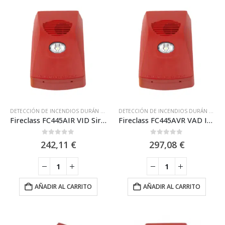
DETECCIÓN DE INCENDIOS DURÁN ELECTRÓNICA
,
DURAN ELECTRÓNICA
,
FIRECLASS
DETECCIÓN DE INCENDIOS DURÁN ELECTRÓNICA
,
Fireclass FC445AIR VID Sirena con Flash VID exterior analógica de pared. Certif. EN54-3, EN54-17. Roja. IP55
Fireclass FC445AVR VAD IP Sirena + Flash (VAD) de Pared, Direccionable de 16 Tonos. Roja IP55
0
out of 5
0
out of 5
242,11
€
297,08
€
AÑADIR AL CARRITO
AÑADIR AL CARRITO